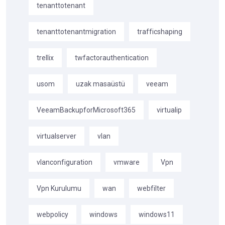
tenanttotenant
tenanttotenantmigration
trafficshaping
trellix
twfactorauthentication
usom
uzak masaüstü
veeam
VeeamBackupforMicrosoft365
virtualip
virtualserver
vlan
vlanconfiguration
vmware
Vpn
Vpn Kurulumu
wan
webfilter
webpolicy
windows
windows11