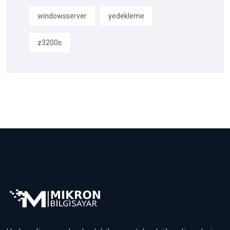
windowsserver
yedekleme
z3200s