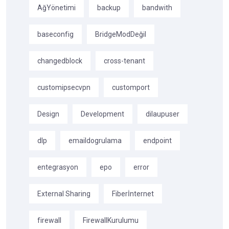
AğYönetimi
backup
bandwith
baseconfig
BridgeModDeğil
changedblock
cross-tenant
customipsecvpn
customport
Design
Development
dilaupuser
dlp
emaildogrulama
endpoint
entegrasyon
epo
error
External Sharing
Fiberİnternet
firewall
FirewallKurulumu