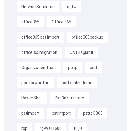
NetworkKurulumu
ngfw
office365
Office 365
office365 pst import
office365backup
office365migration
ONTBağlantı
Organization Trust
perip
port
portforwarding
portyonlendirme
PowerShell
Pst 365 migrate
pstimport
pst import
psttoO365
rdp
rg-wall1600
ruijie