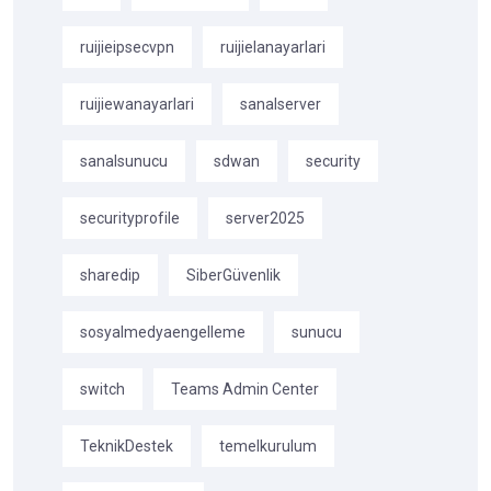
ruijieipsecvpn
ruijielanayarlari
ruijiewanayarlari
sanalserver
sanalsunucu
sdwan
security
securityprofile
server2025
sharedip
SiberGüvenlik
sosyalmedyaengelleme
sunucu
switch
Teams Admin Center
TeknikDestek
temelkurulum