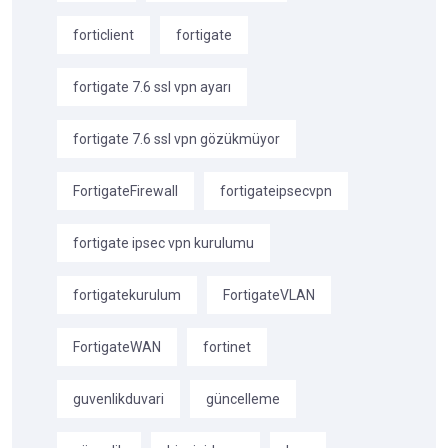
forticlient
fortigate
fortigate 7.6 ssl vpn ayarı
fortigate 7.6 ssl vpn gözükmüyor
FortigateFirewall
fortigateipsecvpn
fortigate ipsec vpn kurulumu
fortigatekurulum
FortigateVLAN
FortigateWAN
fortinet
guvenlikduvari
güncelleme