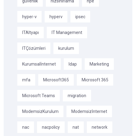
güvenlik
hizsinirlama
hpe
hyper-v
hyperv
ipsec
ITAltyapı
IT Management
ITÇözümleri
kurulum
Kurumsalİnternet
ldap
Marketing
mfa
Microsoft365
Microsoft 365
Microsoft Teams
migration
ModemsizKurulum
Modemsizİnternet
nac
nacpolicy
nat
network