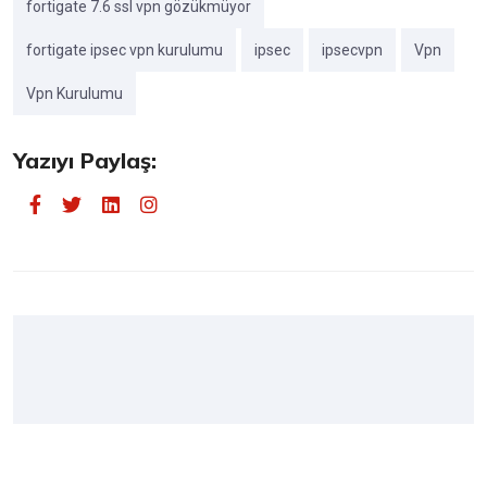
fortigate 7.6 ssl vpn gözükmüyor
fortigate ipsec vpn kurulumu
ipsec
ipsecvpn
Vpn
Vpn Kurulumu
Yazıyı Paylaş: