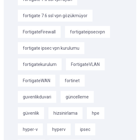
fortigate 7.6 ssl vpn gözükmüyor
FortigateFirewall
fortigateipsecvpn
fortigate ipsec vpn kurulumu
fortigatekurulum
FortigateVLAN
FortigateWAN
fortinet
guvenlikduvari
güncelleme
güvenlik
hizsinirlama
hpe
hyper-v
hyperv
ipsec