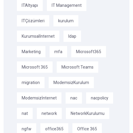
ITAltyapı
IT Management
ITÇözümleri
kurulum
Kurumsalİnternet
ldap
Marketing
mfa
Microsoft365
Microsoft 365
Microsoft Teams
migration
ModemsizKurulum
Modemsizİnternet
nac
nacpolicy
nat
network
NetworkKurulumu
ngfw
office365
Office 365