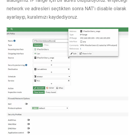
atadığımız IP range için bir adres oluşturuyoruz. erişeceği
network ve adresleri seçtikten sonra NAT’ı disable olarak
ayarlayıp, kuralımızı kaydediyoruz.