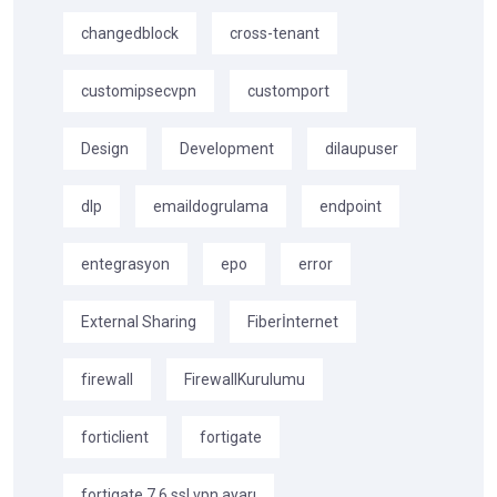
changedblock
cross-tenant
customipsecvpn
customport
Design
Development
dilaupuser
dlp
emaildogrulama
endpoint
entegrasyon
epo
error
External Sharing
Fiberİnternet
firewall
FirewallKurulumu
forticlient
fortigate
fortigate 7.6 ssl vpn ayarı