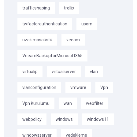
trafficshaping
trellix
twfactorauthentication
usom
uzak masaüstü
veeam
VeeamBackupforMicrosoft365
virtualip
virtualserver
vlan
vlanconfiguration
vmware
Vpn
Vpn Kurulumu
wan
webfilter
webpolicy
windows
windows11
windowsserver
yedekleme