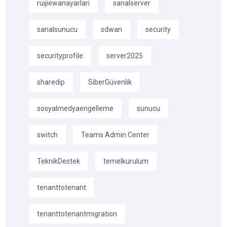
ruijiewanayarlari
sanalserver
sanalsunucu
sdwan
security
securityprofile
server2025
sharedip
SiberGüvenlik
sosyalmedyaengelleme
sunucu
switch
Teams Admin Center
TeknikDestek
temelkurulum
tenanttotenant
tenanttotenantmigration