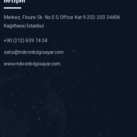
İletişim
Merkez, Firuze Sk. No:5 S Office Kat 9 202-203 34406
Kağıthane/İstanbul
+90 (212) 639 74 04
satis@mikronbilgisayar.com
www.mikronbilgisayar.com