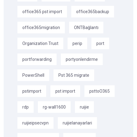
office365 pst import
office365backup
office365migration
ONTBağlantı
Organization Trust
perip
port
portforwarding
portyonlendirme
PowerShell
Pst 365 migrate
pstimport
pst import
psttoO365
rdp
rg-wall1600
ruijie
ruijieipsecvpn
ruijielanayarlari