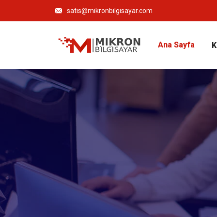
satis@mikronbilgisayar.com
Ana Sayfa
K