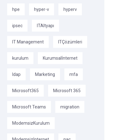
hpe
hyper-v
hyperv
ipsec
ITAltyapı
IT Management
ITÇözümleri
kurulum
Kurumsalİnternet
ldap
Marketing
mfa
Microsoft365
Microsoft 365
Microsoft Teams
migration
ModemsizKurulum
Modemsizİnternet
nac