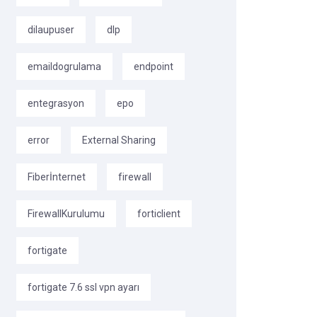
dilaupuser
dlp
emaildogrulama
endpoint
entegrasyon
epo
error
External Sharing
Fiberİnternet
firewall
FirewallKurulumu
forticlient
fortigate
fortigate 7.6 ssl vpn ayarı