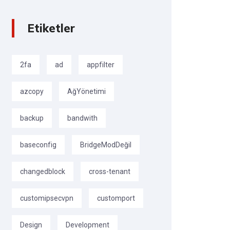
Etiketler
2fa
ad
appfilter
azcopy
AğYönetimi
backup
bandwith
baseconfig
BridgeModDeğil
changedblock
cross-tenant
customipsecvpn
customport
Design
Development