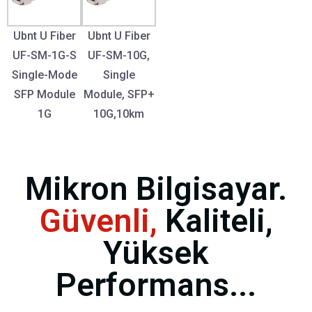
Ubnt U Fiber
Ubnt U Fiber
UF-SM-1G-S
UF-SM-10G,
Single-Mode
Single
SFP Module
Module, SFP+
1G
10G,10km
Mikron Bilgisayar.
Güvenli,
Kaliteli,
Yüksek
Performans...