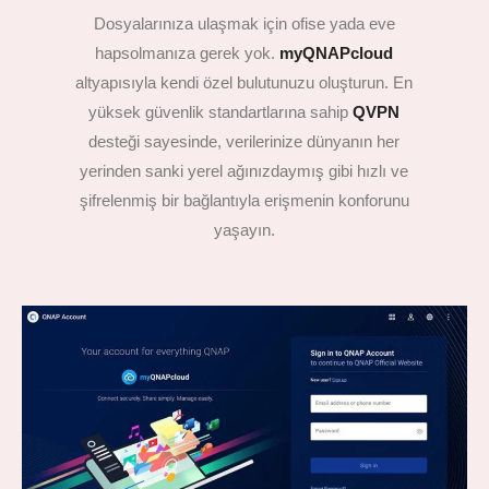
Dosyalarınıza ulaşmak için ofise yada eve
hapsolmanıza gerek yok.
myQNAPcloud
altyapısıyla kendi özel bulutunuzu oluşturun. En
yüksek güvenlik standartlarına sahip
QVPN
desteği sayesinde, verilerinize dünyanın her
yerinden sanki yerel ağınızdaymış gibi hızlı ve
şifrelenmiş bir bağlantıyla erişmenin konforunu
yaşayın.