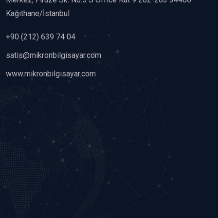
Kağıthane/İstanbul
+90 (212) 639 74 04
satis@mikronbilgisayar.com
www.mikronbilgisayar.com