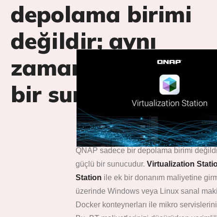
depolama birimi
değildir; aynı
zamanda güçlü
bir sunucudur.
QNAP sadece bir depolama birimi değild
güçlü bir sunucudur.
Virtualization Stati
Station
ile ek bir donanım maliyetine gir
üzerinde Windows veya Linux sanal makinel
Docker konteynerları ile mikro servislerini