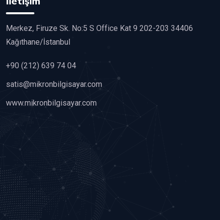
İletişim
Merkez, Firuze Sk. No:5 S Office Kat 9 202-203 34406
Kağıthane/İstanbul
+90 (212) 639 74 04
satis@mikronbilgisayar.com
www.mikronbilgisayar.com