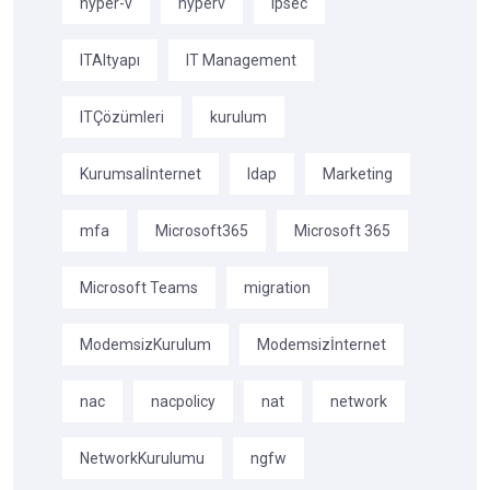
hyper-v
hyperv
ipsec
ITAltyapı
IT Management
ITÇözümleri
kurulum
Kurumsalİnternet
ldap
Marketing
mfa
Microsoft365
Microsoft 365
Microsoft Teams
migration
ModemsizKurulum
Modemsizİnternet
nac
nacpolicy
nat
network
NetworkKurulumu
ngfw