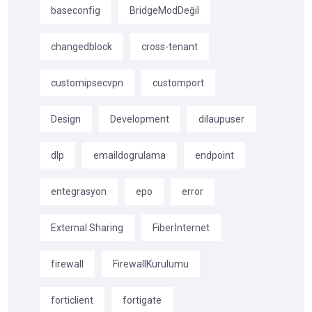
baseconfig
BridgeModDeğil
changedblock
cross-tenant
customipsecvpn
customport
Design
Development
dilaupuser
dlp
emaildogrulama
endpoint
entegrasyon
epo
error
External Sharing
Fiberİnternet
firewall
FirewallKurulumu
forticlient
fortigate