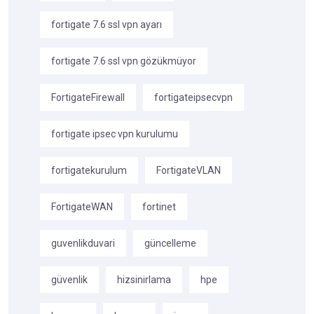
fortigate 7.6 ssl vpn ayarı
fortigate 7.6 ssl vpn gözükmüyor
FortigateFirewall
fortigateipsecvpn
fortigate ipsec vpn kurulumu
fortigatekurulum
FortigateVLAN
FortigateWAN
fortinet
guvenlikduvari
güncelleme
güvenlik
hizsinirlama
hpe