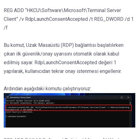
REG ADD “HKCU\Software\Microsoft\Terminal Server
Client” /v RdpLaunchConsentAccepted /t REG_DWORD /d 1
/f
Bu komut, Uzak Masaüstü (RDP) bağlantısı başlatılırken
çıkan ilk güvenlik/onay uyarısını otomatik olarak kabul
edilmiş sayar. RdpLaunchConsentAccepted değeri 1
yapılarak, kullanıcıdan tekrar onay istenmesi engellenir.
Ardından aşağıdaki komutu çalıştırıyoruz: