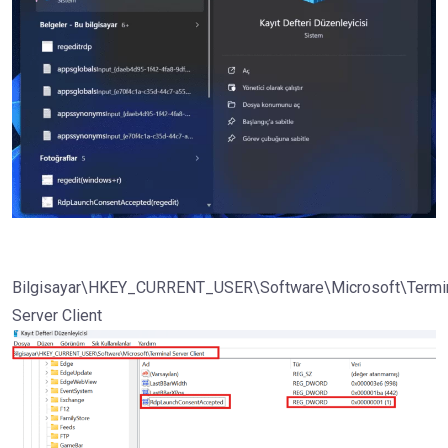
Bilgisayar\HKEY_CURRENT_USER\Software\Microsoft\Termi
Server Client