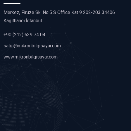
Merkez, Firuze Sk. No:5 S Office Kat 9 202-203 34406
Kağıthane/İstanbul
+90 (212) 639 74 04
satis@mikronbilgisayar.com
www.mikronbilgisayar.com