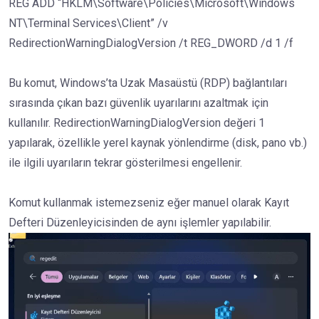
REG ADD “HKLM\Software\Policies\Microsoft\Windows
NT\Terminal Services\Client” /v
RedirectionWarningDialogVersion /t REG_DWORD /d 1 /f
Bu komut, Windows’ta Uzak Masaüstü (RDP) bağlantıları
sırasında çıkan bazı güvenlik uyarılarını azaltmak için
kullanılır. RedirectionWarningDialogVersion değeri 1
yapılarak, özellikle yerel kaynak yönlendirme (disk, pano vb.)
ile ilgili uyarıların tekrar gösterilmesi engellenir.
Komut kullanmak istemezseniz eğer manuel olarak Kayıt
Defteri Düzenleyicisinden de aynı işlemler yapılabilir.