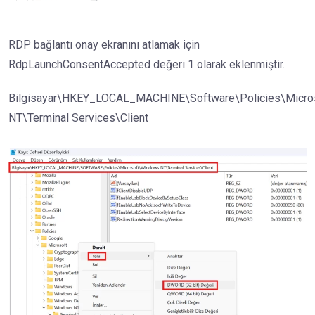
RDP bağlantı onay ekranını atlamak için
RdpLaunchConsentAccepted değeri 1 olarak eklenmiştir.
Bilgisayar\HKEY_LOCAL_MACHINE\Software\Policies\Micr
NT\Terminal Services\Client