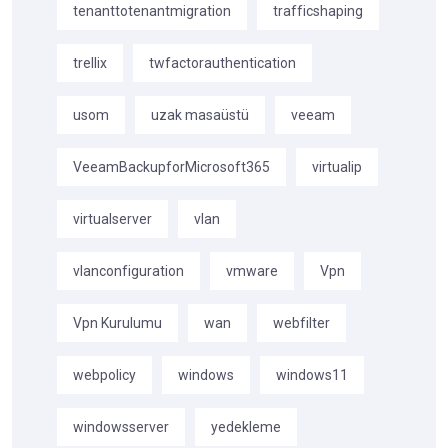
tenanttotenantmigration
trafficshaping
trellix
twfactorauthentication
usom
uzak masaüstü
veeam
VeeamBackupforMicrosoft365
virtualip
virtualserver
vlan
vlanconfiguration
vmware
Vpn
Vpn Kurulumu
wan
webfilter
webpolicy
windows
windows11
windowsserver
yedekleme