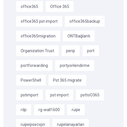
office365
Office 365
office365 pst import
office365backup
office365migration
ONTBağlantı
Organization Trust
perip
port
portforwarding
portyonlendirme
PowerShell
Pst 365 migrate
pstimport
pst import
psttoO365
rdp
rg-wall1600
ruijie
ruijieipsecvpn
ruijielanayarlari