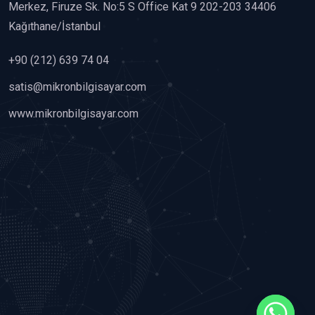
Merkez, Firuze Sk. No:5 S Office Kat 9 202-203 34406
Kağıthane/İstanbul
+90 (212) 639 74 04
satis@mikronbilgisayar.com
www.mikronbilgisayar.com