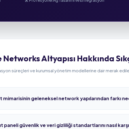
i
🛠️ Profesyonel Ağ Tasarımı ve Entegrasyon
 Networks Altyapısı Hakkında Sıkç
syon süreçleri ve kurumsal yönetim modellerine dair merak edilen
 mimarisinin geleneksel network yapılarından farkı ne
nde (Spanning Tree, karmaşık VLAN yapılandırmaları vb.) ağa yeni b
ri tek tek konfigüre etmeniz gerekir. Extreme Fabric Connect (IEEE 
neli güvenlik ve veri gizliliği standartlarını nasıl karşı
r kumaş gibi birleştirir. Ağın merkezine dokunmadan, sadece uçtaki 