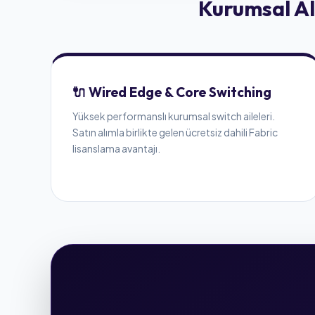
Kurumsal Al
🔌 Wired Edge & Core Switching
Yüksek performanslı kurumsal switch aileleri.
Satın alımla birlikte gelen ücretsiz dahili Fabric
lisanslama avantajı.