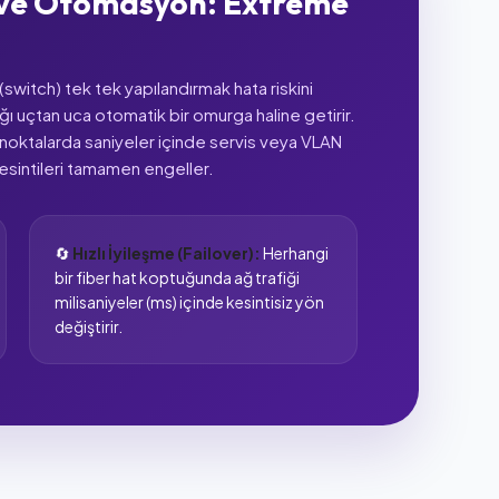
i ve Otomasyon: Extreme
switch) tek tek yapılandırmak hata riskini
ğı uçtan uca otomatik bir omurga haline getirir.
ktalarda saniyeler içinde servis veya VLAN
kesintileri tamamen engeller.
🔄
Hızlı İyileşme (Failover):
Herhangi
bir fiber hat koptuğunda ağ trafiği
milisaniyeler (ms) içinde kesintisiz yön
değiştirir.