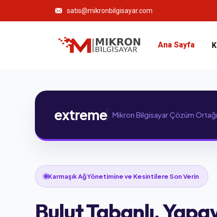
satis@mikronbilgisayar.com
Ana Sayfa
K
extreme
Mikron Bilgisayar Çözüm Ortağ
Karmaşık Ağ Yönetimine ve Kesintilere Son Verin
Bulut Tabanlı, Yapa