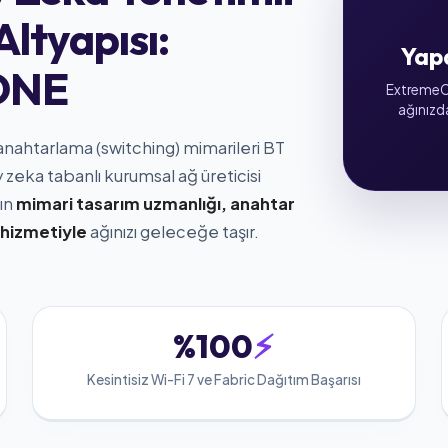
ltyapısı:
Yap
 ONE
ExtremeCl
ağınızd
 anahtarlama (switching) mimarileri BT
 zeka tabanlı kurumsal ağ üreticisi
ın
mimari tasarım uzmanlığı, anahtar
hizmetiyle
ağınızı geleceğe taşır.
%100
⚡
Kesintisiz Wi-Fi 7 ve Fabric Dağıtım Başarısı