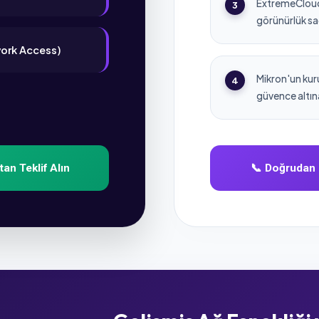
ExtremeCloud
3
görünürlük sa
work Access)
Mikron'un kur
4
güvence altın
an Teklif Alın
📞 Doğrudan 