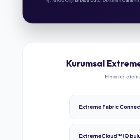
📦 %100 Orijinal Distribütör Donanım Garantis
Kurumsal Extreme
Mimariler, otoma
Extreme Fabric Connect
Geleneksel network mimarileri
için omurgadaki tüm switch'le
ExtremeCloud™ IQ bulut pa
tüm ağı uçtan uca otomatik bi