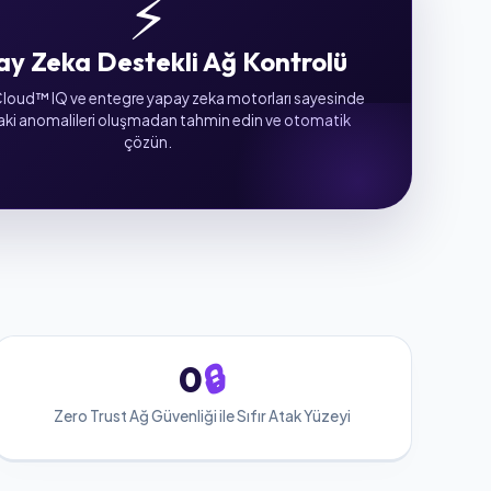
⚡
ay Zeka Destekli Ağ Kontrolü
oud™ IQ ve entegre yapay zeka motorları sayesinde
aki anomalileri oluşmadan tahmin edin ve otomatik
çözün.
0
🔒
Zero Trust Ağ Güvenliği ile Sıfır Atak Yüzeyi