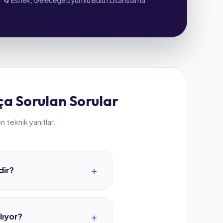
🔄 Esnek, Geleceğe Uyumlu Bulut Lisanslama
a Sorulan Sorular
 teknik yanıtlar.
dir?
ir cihaz veya servis eklemek
802.1aq standardı bazlı) ise
lıyor?
switch'e kural girmeniz