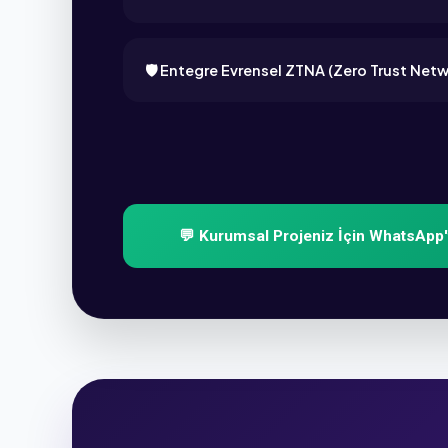
🛡️ Entegre Evrensel ZTNA (Zero Trust Net
💬 Kurumsal Projeniz İçin WhatsApp't