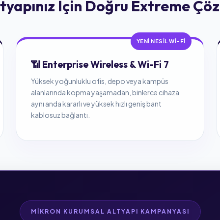
tyapınız İçin Doğru Extreme Ç
YENI NESIL WI-FI
📶 Enterprise Wireless & Wi-Fi 7
Yüksek yoğunluklu ofis, depo veya kampüs
alanlarında kopma yaşamadan, binlerce cihaza
aynı anda kararlı ve yüksek hızlı geniş bant
kablosuz bağlantı.
MIKRON KURUMSAL ALTYAPI KAMPANYASI