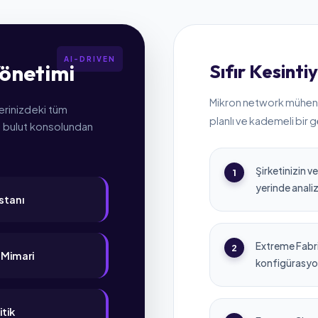
önetimi
Sıfır Kesinti
Mikron network mühend
lerinizdeki tüm
planlı ve kademeli bir g
lı bulut konsolundan
Şirketinizin v
1
yerinde anali
stanı
Extreme Fabr
2
 Mimari
konfigürasyon
itik