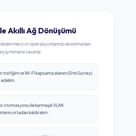
yle Akıllı Ağ Dönüşümü
isleri mevcut operasyonlarınızı aksatmadan,
eçiş mimarisi tasarlar.
eri trafiğini ve Wi-Fi kapsama alanını (Site Survey)
z edelim.
ic otomasyonu ile karmaşık VLAN
larını ortadan kaldıralım.