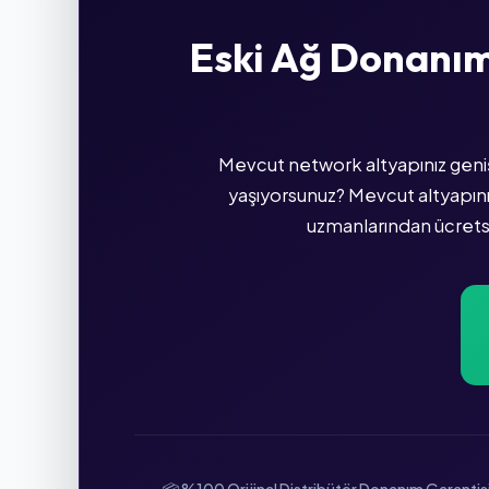
Eski Ağ Donanıml
Mevcut network altyapınız genişl
yaşıyorsunuz? Mevcut altyapınız
uzmanlarından ücretsi