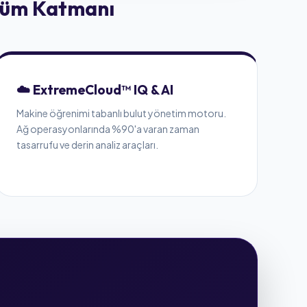
özüm Katmanı
☁️ ExtremeCloud™ IQ & AI
Makine öğrenimi tabanlı bulut yönetim motoru.
Ağ operasyonlarında %90'a varan zaman
tasarrufu ve derin analiz araçları.