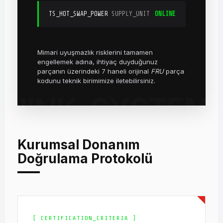
TS_HOT_SWAP_POWER
SUPPLY_UNIT
ONLINE
Mimari uyuşmazlık risklerini tamamen
engellemek adına, ihtiyaç duyduğunuz
parçanın üzerindeki 7 haneli orijinal
FRU
parça
kodunu teknik birimimize iletebilirsiniz.
Kurumsal Donanım
Doğrulama Protokolü
[ CERTIFICATION_CRITERIA ]