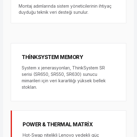
Montaj adımlarında sistem yöneticilerinin ihtiyaç
duyduğu teknik veri desteği sunulur.
THINKSYSTEM MEMORY
System x jenerasyonları, ThinkSystem SR
serisi (SR650, SR550, SR630) sunucu
mimarileri için veri kararlılığı yüksek bellek
stokları.
POWER & THERMAL MATRIX
Hot-Swap nitelikli Lenovo yedekli güç