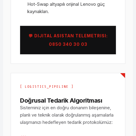
Hot-Swap altyapılı orijinal Lenovo güç
kaynakları.
💬 DIJITAL ASISTAN TELEMETRISI:
0850 340 30 03
[ LOGISTICS_PIPELINE ]
Doğrusal Tedarik Algoritması
Sisteminiz için en doğru donanım bileşenine,
planlı ve teknik olarak doğrulanmış aşamalarla
ulaşmanızı hedefleyen tedarik protokolümüz: