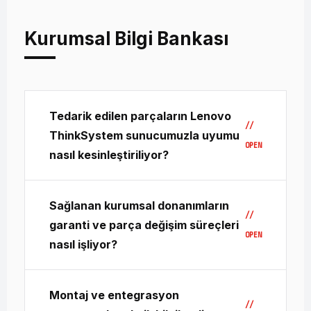
Kurumsal Bilgi Bankası
Tedarik edilen parçaların Lenovo
ThinkSystem sunucumuzla uyumu
nasıl kesinleştiriliyor?
Sağladığımız tüm donanımlar orijinal Lenovo
Sağlanan kurumsal donanımların
standartlarındadır. Parçaların üzerinde yer
garanti ve parça değişim süreçleri
alan benzersiz FRU veya parça kodları,
altyapınızda bulunan sunucunun Machine
nasıl işliyor?
Type ve Seri Numarası (S/N) verileri
Mikron Bilgisayar kurumsal işleyişi
üzerinden global uyumluluk matrisleri ile
Montaj ve entegrasyon
kapsamında; sıfır kutulu veya orijinal bulk
taranarak teknik ekibimizce