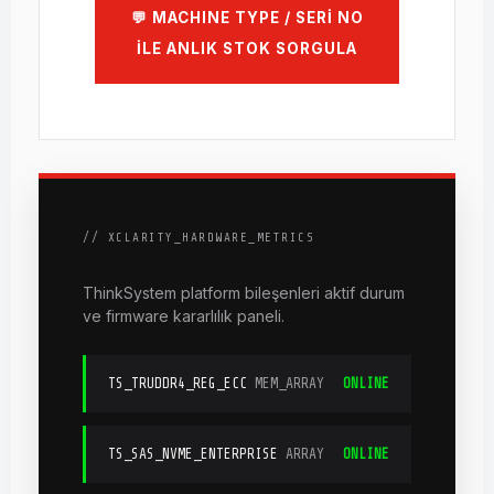
💬 MACHINE TYPE / SERİ NO
İLE ANLIK STOK SORGULA
// XCLARITY_HARDWARE_METRICS
ThinkSystem platform bileşenleri aktif durum
ve firmware kararlılık paneli.
TS_TRUDDR4_REG_ECC
MEM_ARRAY
ONLINE
TS_SAS_NVME_ENTERPRISE
ARRAY
ONLINE