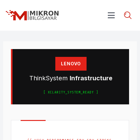
LENOVO
ThinkSystem
Infrastructure
[ XCLARITY_SYSTEM_READY ]