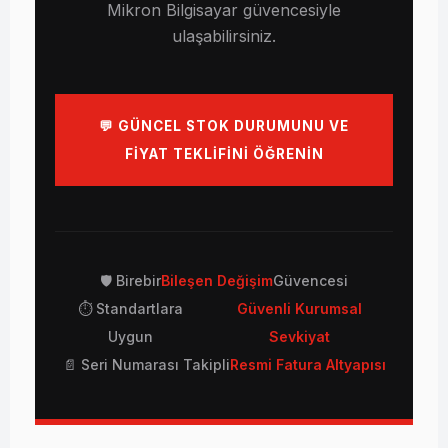
Mikron Bilgisayar güvencesiyle
ulaşabilirsiniz.
💬 GÜNCEL STOK DURUMUNU VE
FİYAT TEKLİFİNİ ÖĞRENİN
🛡️ Birebir
Bileşen Değişim
Güvencesi
⏱️ Standartlara
Güvenli Kurumsal
Uygun
Sevkiyat
📄 Seri Numarası Takipli
Resmi Fatura Altyapısı