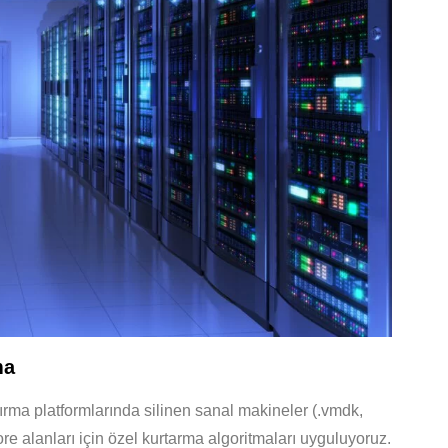
ma
ırma platformlarında silinen sanal makineler (.vmdk,
re alanları için özel kurtarma algoritmaları uyguluyoruz.