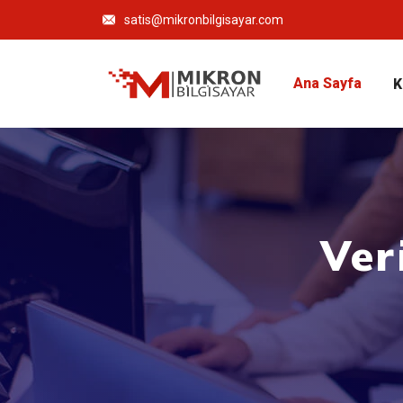
satis@mikronbilgisayar.com
Ana Sayfa
K
Ver