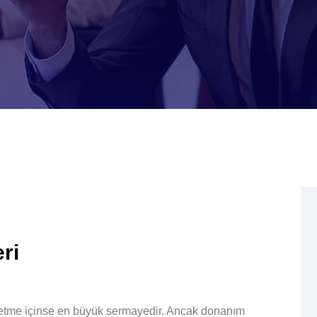
ri
r işletme içinse en büyük sermayedir. Ancak donanım