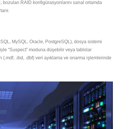
iz, bozulan RAID konfigürasyonlarını sanal ortamda
arır.
(MSSQL, MySQL, Oracle, PostgreSQL), dosya sistemi
yle “Suspect” moduna düşebilir veya tablolar
 (.mdf, .ibd, .dbf) veri ayıklama ve onarma işlemlerinde