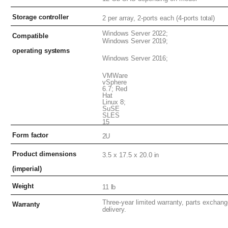
Storage
controller
2 per array, 2-ports each (4-ports
total)
Windows Server
2022;
Compatible
Windows Server
2019;
operating
systems
Windows Server
2016;
VMWare
vSphere
6.7; Red
Hat
Linux 8;
SuSE
SLES
15
Form
factor
2U
Product dimensions
3.5 x 17.5 x 20.0
in
(imperial)
Weight
11
lb
Three-year limited warranty, parts exchan
Warranty
delivery.