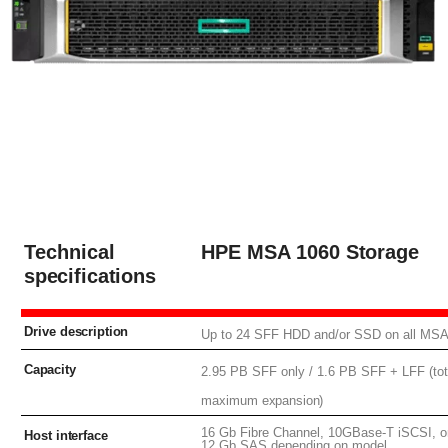
Technical
HPE MSA 1060
Storage
specifications
Drive
description
Up to 24 SFF HDD and/or SSD on all MSA
Capacity
2.95 PB SFF only / 1.6 PB SFF + LFF (tota
maximum
expansion)
16 Gb Fibre Channel, 10GBase-T iSCSI, o
Host
interface
12 Gb SAS depending on model