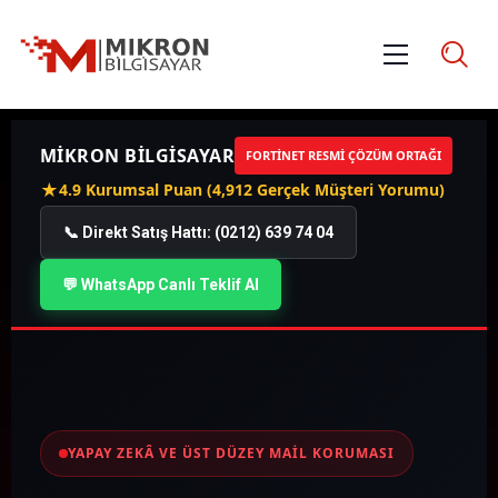
MİKRON BİLGİSAYAR
FORTINET RESMI ÇÖZÜM ORTAĞI
★
4.9 Kurumsal Puan (4,912 Gerçek Müşteri Yorumu)
📞 Direkt Satış Hattı: (0212) 639 74 04
💬 WhatsApp Canlı Teklif Al
YAPAY ZEKÂ VE ÜST DÜZEY MAIL KORUMASI