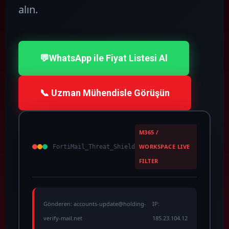
alın.
💬
WhatsApp ile Fiyat Listesi Al
📞 Uzman Mühendisle Görüşün
M365 /
WORKSPACE LIVE
FortiMail_Threat_Shield
FILTER
Gönderen: accounts-update@holding-
IP:
verify-mail.net
185.23.104.12