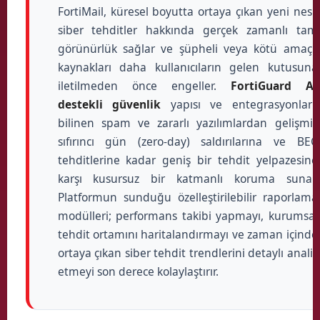
FortiMail, küresel boyutta ortaya çıkan yeni nesil
siber tehditler hakkında gerçek zamanlı tam
görünürlük sağlar ve şüpheli veya kötü amaçlı
kaynakları daha kullanıcıların gelen kutusuna
iletilmeden önce engeller.
FortiGuard AI
destekli güvenlik
yapısı ve entegrasyonları,
bilinen spam ve zararlı yazılımlardan gelişmiş
sıfırıncı gün (zero-day) saldırılarına ve BEC
tehditlerine kadar geniş bir tehdit yelpazesine
karşı kusursuz bir katmanlı koruma sunar.
Platformun sunduğu özelleştirilebilir raporlama
modülleri; performans takibi yapmayı, kurumsal
tehdit ortamını haritalandırmayı ve zaman içinde
ortaya çıkan siber tehdit trendlerini detaylı analiz
etmeyi son derece kolaylaştırır.