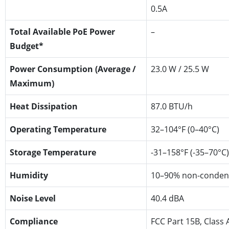
0.5A
Total Available PoE Power
–
Budget*
Power Consumption (Average /
23.0 W / 25.5 W
Maximum)
Heat Dissipation
87.0 BTU/h
Operating Temperature
32–104°F (0–40°C)
Storage Temperature
-31–158°F (-35–70°C)
Humidity
10–90% non-conden
Noise Level
40.4 dBA
Compliance
FCC Part 15B, Class 