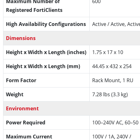
Maximum Number of
600
Registered FortiClients
High Availability Configurations
Active / Active, Activ
Dimensions
Height x Width x Length (inches)
1.75 x 17 x 10
Height x Width x Length (mm)
44.45 x 432 x 254
Form Factor
Rack Mount, 1 RU
Weight
7.28 lbs (3.3 kg)
Environment
Power Required
100–240V AC, 60–50
Maximum Current
100V / 1A, 240V /