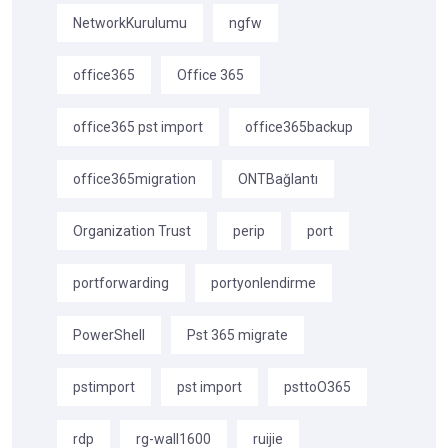
NetworkKurulumu
ngfw
office365
Office 365
office365 pst import
office365backup
office365migration
ONTBağlantı
Organization Trust
perip
port
portforwarding
portyonlendirme
PowerShell
Pst 365 migrate
pstimport
pst import
psttoO365
rdp
rg-wall1600
ruijie