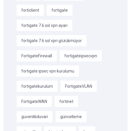
forticlient
fortigate
fortigate 7.6 ssl vpn ayarı
fortigate 7.6 ssl vpn gözükmüyor
FortigateFirewall
fortigateipsecvpn
fortigate ipsec vpn kurulumu
fortigatekurulum
FortigateVLAN
FortigateWAN
fortinet
guvenlikduvari
güncelleme