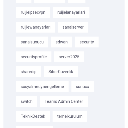
ruijieipsecvpn
ruijielanayarlari
ruijiewanayarlari
sanalserver
sanalsunucu
sdwan
security
securityprofile
server2025
sharedip
SiberGüvenlik
sosyalmedyaengelleme
sunucu
switch
Teams Admin Center
TeknikDestek
temelkurulum