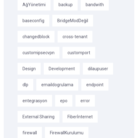
AğYönetimi
backup
bandwith
baseconfig
BridgeModDeğil
changedblock
cross-tenant
customipsecvpn
customport
Design
Development
dilaupuser
dlp
emaildogrulama
endpoint
entegrasyon
epo
error
External Sharing
Fiberİnternet
firewall
FirewallKurulumu