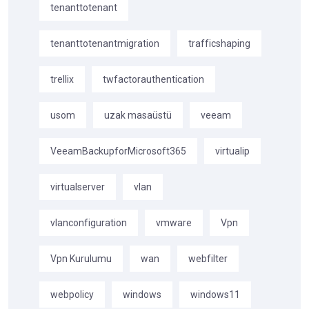
tenanttotenant
tenanttotenantmigration
trafficshaping
trellix
twfactorauthentication
usom
uzak masaüstü
veeam
VeeamBackupforMicrosoft365
virtualip
virtualserver
vlan
vlanconfiguration
vmware
Vpn
Vpn Kurulumu
wan
webfilter
webpolicy
windows
windows11