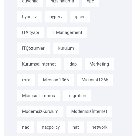
güvenlik
hizsinirlama
hpe
hyper-v
hyperv
ipsec
ITAltyapı
IT Management
ITÇözümleri
kurulum
Kurumsalİnternet
ldap
Marketing
mfa
Microsoft365
Microsoft 365
Microsoft Teams
migration
ModemsizKurulum
Modemsizİnternet
nac
nacpolicy
nat
network