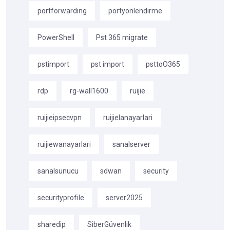
portforwarding
portyonlendirme
PowerShell
Pst 365 migrate
pstimport
pst import
psttoO365
rdp
rg-wall1600
ruijie
ruijieipsecvpn
ruijielanayarlari
ruijiewanayarlari
sanalserver
sanalsunucu
sdwan
security
securityprofile
server2025
sharedip
SiberGüvenlik