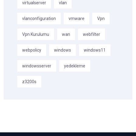
virtualserver
vlan
vlanconfiguration
vmware
Vpn
Vpn Kurulumu
wan
webfilter
webpolicy
windows
windows11
windowsserver
yedekleme
z3200s