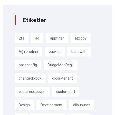
Etiketler
2fa
ad
appfilter
azcopy
AğYönetimi
backup
bandwith
baseconfig
BridgeModDeğil
changedblock
cross-tenant
customipsecvpn
customport
Design
Development
dilaupuser