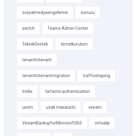
sosyalmedyaengelleme
sunucu
switch
Teams Admin Center
TeknikDestek
temelkurulum
tenanttotenant
tenanttotenantmigration
trafficshaping
trellix
twfactorauthentication
usom
uzak masaüstü
veeam
VeeamBackupforMicrosoft365
virtualip