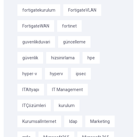
fortigatekurulum
FortigateVLAN
FortigateWAN
fortinet
guvenlikduvari
güncelleme
güvenlik
hizsinirlama
hpe
hyper-v
hyperv
ipsec
ITAltyapı
IT Management
ITÇözümleri
kurulum
Kurumsalİnternet
ldap
Marketing