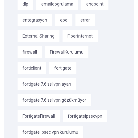
dlp
emaildogrulama
endpoint
entegrasyon
epo
error
External Sharing
Fiberİnternet
firewall
FirewallKurulumu
forticlient
fortigate
fortigate 7.6 ssl vpn ayarı
fortigate 7.6 ssl vpn gözükmüyor
FortigateFirewall
fortigateipsecvpn
fortigate ipsec vpn kurulumu