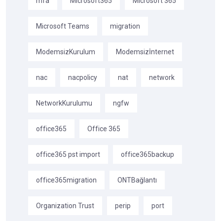
mfa
Microsoft365
Microsoft 365
Microsoft Teams
migration
ModemsizKurulum
Modemsizİnternet
nac
nacpolicy
nat
network
NetworkKurulumu
ngfw
office365
Office 365
office365 pst import
office365backup
office365migration
ONTBağlantı
Organization Trust
perip
port