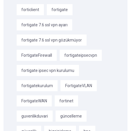
forticlient
fortigate
fortigate 7.6 ssl vpn ayarı
fortigate 7.6 ssl vpn gözükmüyor
FortigateFirewall
fortigateipsecvpn
fortigate ipsec vpn kurulumu
fortigatekurulum
FortigateVLAN
FortigateWAN
fortinet
guvenlikduvari
güncelleme