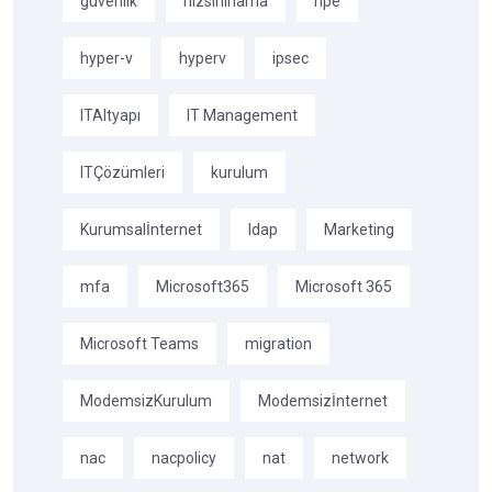
güvenlik
hizsinirlama
hpe
hyper-v
hyperv
ipsec
ITAltyapı
IT Management
ITÇözümleri
kurulum
Kurumsalİnternet
ldap
Marketing
mfa
Microsoft365
Microsoft 365
Microsoft Teams
migration
ModemsizKurulum
Modemsizİnternet
nac
nacpolicy
nat
network