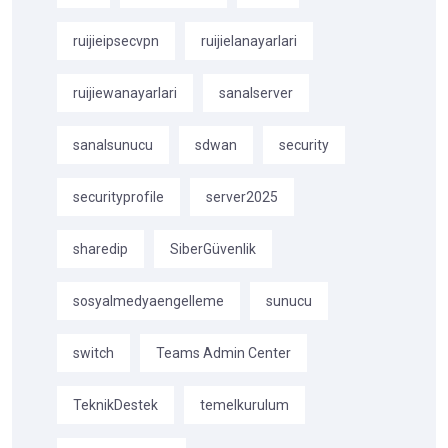
ruijieipsecvpn
ruijielanayarlari
ruijiewanayarlari
sanalserver
sanalsunucu
sdwan
security
securityprofile
server2025
sharedip
SiberGüvenlik
sosyalmedyaengelleme
sunucu
switch
Teams Admin Center
TeknikDestek
temelkurulum