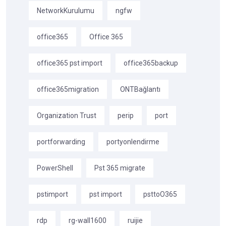
NetworkKurulumu
ngfw
office365
Office 365
office365 pst import
office365backup
office365migration
ONTBağlantı
Organization Trust
perip
port
portforwarding
portyonlendirme
PowerShell
Pst 365 migrate
pstimport
pst import
psttoO365
rdp
rg-wall1600
ruijie