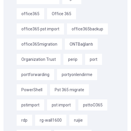
office365
Office 365
office365 pst import
office365backup
office365migration
ONTBağlantı
Organization Trust
perip
port
portforwarding
portyonlendirme
PowerShell
Pst 365 migrate
pstimport
pst import
psttoO365
rdp
rg-wall1600
ruijie