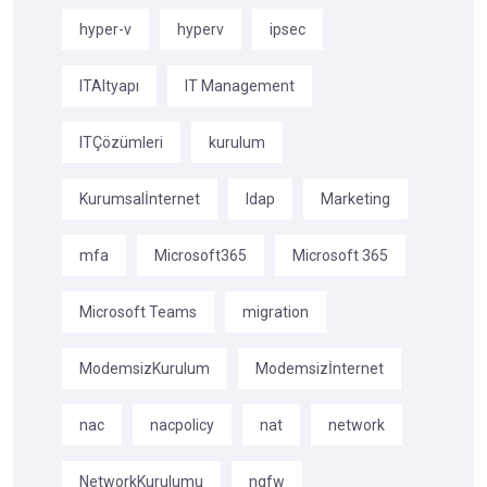
hyper-v
hyperv
ipsec
ITAltyapı
IT Management
ITÇözümleri
kurulum
Kurumsalİnternet
ldap
Marketing
mfa
Microsoft365
Microsoft 365
Microsoft Teams
migration
ModemsizKurulum
Modemsizİnternet
nac
nacpolicy
nat
network
NetworkKurulumu
ngfw