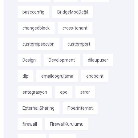
baseconfig
BridgeModDeğil
changedblock
cross-tenant
customipsecvpn
customport
Design
Development
dilaupuser
dlp
emaildogrulama
endpoint
entegrasyon
epo
error
External Sharing
Fiberİnternet
firewall
FirewallKurulumu