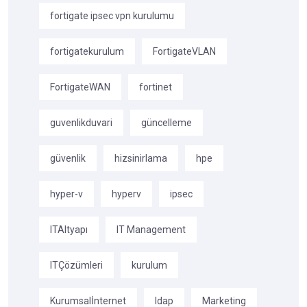
fortigate ipsec vpn kurulumu
fortigatekurulum
FortigateVLAN
FortigateWAN
fortinet
guvenlikduvari
güncelleme
güvenlik
hizsinirlama
hpe
hyper-v
hyperv
ipsec
ITAltyapı
IT Management
ITÇözümleri
kurulum
Kurumsalİnternet
ldap
Marketing