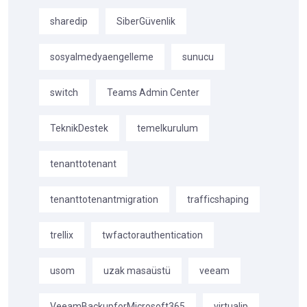
sharedip
SiberGüvenlik
sosyalmedyaengelleme
sunucu
switch
Teams Admin Center
TeknikDestek
temelkurulum
tenanttotenant
tenanttotenantmigration
trafficshaping
trellix
twfactorauthentication
usom
uzak masaüstü
veeam
VeeamBackupforMicrosoft365
virtualip