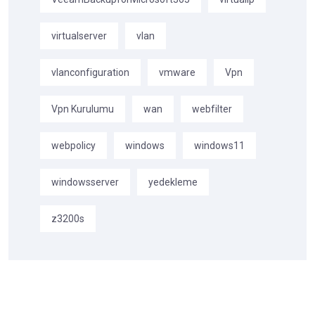
virtualserver
vlan
vlanconfiguration
vmware
Vpn
Vpn Kurulumu
wan
webfilter
webpolicy
windows
windows11
windowsserver
yedekleme
z3200s