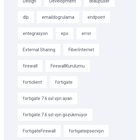
Design
Development
dilaupuser
dlp
emaildogrulama
endpoint
entegrasyon
epo
error
External Sharing
Fiberİnternet
firewall
FirewallKurulumu
forticlient
fortigate
fortigate 7.6 ssl vpn ayarı
fortigate 7.6 ssl vpn gözükmüyor
FortigateFirewall
fortigateipsecvpn