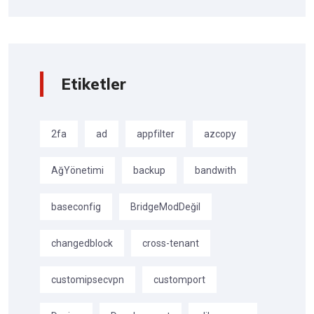
Etiketler
2fa
ad
appfilter
azcopy
AğYönetimi
backup
bandwith
baseconfig
BridgeModDeğil
changedblock
cross-tenant
customipsecvpn
customport