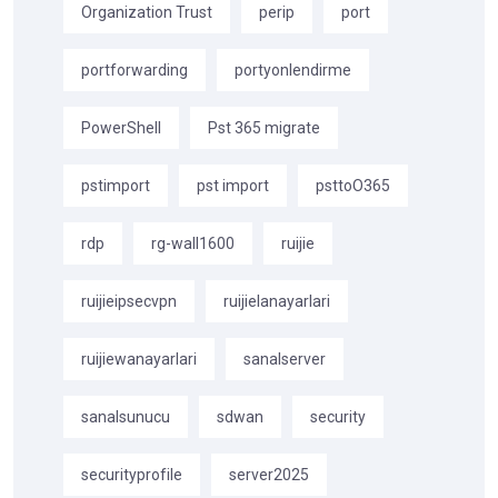
Organization Trust
perip
port
portforwarding
portyonlendirme
PowerShell
Pst 365 migrate
pstimport
pst import
psttoO365
rdp
rg-wall1600
ruijie
ruijieipsecvpn
ruijielanayarlari
ruijiewanayarlari
sanalserver
sanalsunucu
sdwan
security
securityprofile
server2025