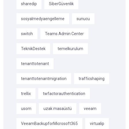
sharedip
SiberGüvenlik
sosyalmedyaengelleme
sunucu
switch
Teams Admin Center
TeknikDestek
temelkurulum
tenanttotenant
tenanttotenantmigration
trafficshaping
trellix
twfactorauthentication
usom
uzak masaüstü
veeam
VeeamBackupforMicrosoft365
virtualip