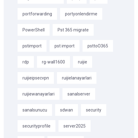
portforwarding
portyonlendirme
PowerShell
Pst 365 migrate
pstimport
pst import
psttoO365
rdp
rg-wall1600
ruijie
ruijieipsecvpn
ruijielanayarlari
ruijiewanayarlari
sanalserver
sanalsunucu
sdwan
security
securityprofile
server2025