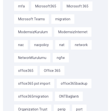
mfa
Microsoft365
Microsoft 365
Microsoft Teams
migration
ModemsizKurulum
Modemsizİnternet
nac
nacpolicy
nat
network
NetworkKurulumu
ngfw
office365
Office 365
office365 pst import
office365backup
office365migration
ONTBağlantı
Organization Trust
perip
port