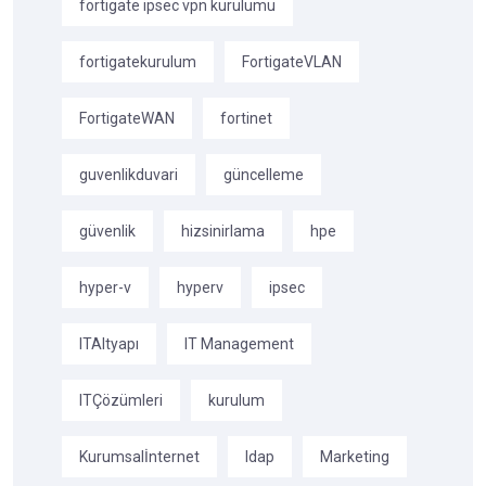
fortigate ipsec vpn kurulumu
fortigatekurulum
FortigateVLAN
FortigateWAN
fortinet
guvenlikduvari
güncelleme
güvenlik
hizsinirlama
hpe
hyper-v
hyperv
ipsec
ITAltyapı
IT Management
ITÇözümleri
kurulum
Kurumsalİnternet
ldap
Marketing