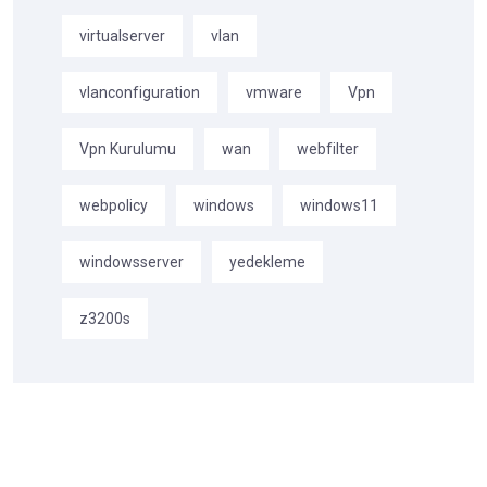
virtualserver
vlan
vlanconfiguration
vmware
Vpn
Vpn Kurulumu
wan
webfilter
webpolicy
windows
windows11
windowsserver
yedekleme
z3200s