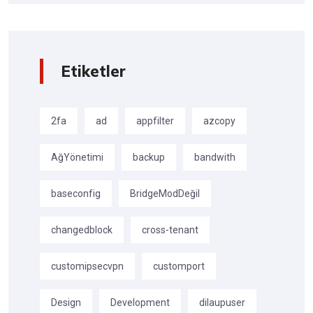
Etiketler
2fa
ad
appfilter
azcopy
AğYönetimi
backup
bandwith
baseconfig
BridgeModDeğil
changedblock
cross-tenant
customipsecvpn
customport
Design
Development
dilaupuser