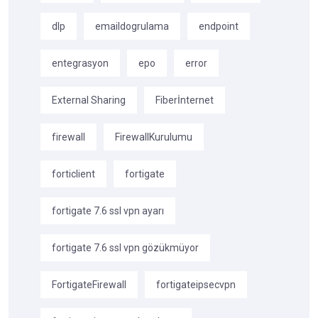
dlp
emaildogrulama
endpoint
entegrasyon
epo
error
External Sharing
Fiberİnternet
firewall
FirewallKurulumu
forticlient
fortigate
fortigate 7.6 ssl vpn ayarı
fortigate 7.6 ssl vpn gözükmüyor
FortigateFirewall
fortigateipsecvpn