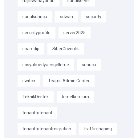
ruijiewanayarlari
sanalserver
sanalsunucu
sdwan
security
securityprofile
server2025
sharedip
SiberGüvenlik
sosyalmedyaengelleme
sunucu
switch
Teams Admin Center
TeknikDestek
temelkurulum
tenanttotenant
tenanttotenantmigration
trafficshaping