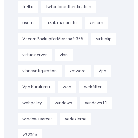
trellix
twfactorauthentication
usom
uzak masaüstü
veeam
VeeamBackupforMicrosoft365
virtualip
virtualserver
vlan
vlanconfiguration
vmware
Vpn
Vpn Kurulumu
wan
webfilter
webpolicy
windows
windows11
windowsserver
yedekleme
z3200s