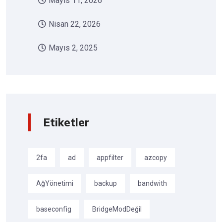
Mayıs 11, 2026
Nisan 22, 2026
Mayıs 2, 2025
Etiketler
2fa
ad
appfilter
azcopy
AğYönetimi
backup
bandwith
baseconfig
BridgeModDeğil