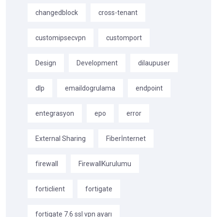
changedblock
cross-tenant
customipsecvpn
customport
Design
Development
dilaupuser
dlp
emaildogrulama
endpoint
entegrasyon
epo
error
External Sharing
Fiberİnternet
firewall
FirewallKurulumu
forticlient
fortigate
fortigate 7.6 ssl vpn ayarı