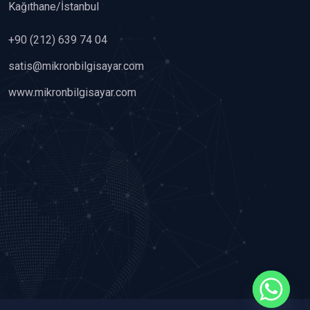
Kağıthane/İstanbul
+90 (212) 639 74 04
satis@mikronbilgisayar.com
www.mikronbilgisayar.com