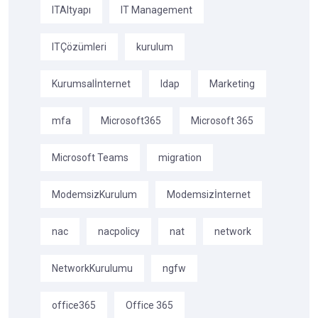
ITAltyapı
IT Management
ITÇözümleri
kurulum
Kurumsalİnternet
ldap
Marketing
mfa
Microsoft365
Microsoft 365
Microsoft Teams
migration
ModemsizKurulum
Modemsizİnternet
nac
nacpolicy
nat
network
NetworkKurulumu
ngfw
office365
Office 365