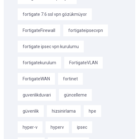
fortigate 7.6 ssl vpn gözükmüyor
FortigateFirewall
fortigateipsecvpn
fortigate ipsec vpn kurulumu
fortigatekurulum
FortigateVLAN
FortigateWAN
fortinet
guvenlikduvari
güncelleme
güvenlik
hizsinirlama
hpe
hyper-v
hyperv
ipsec