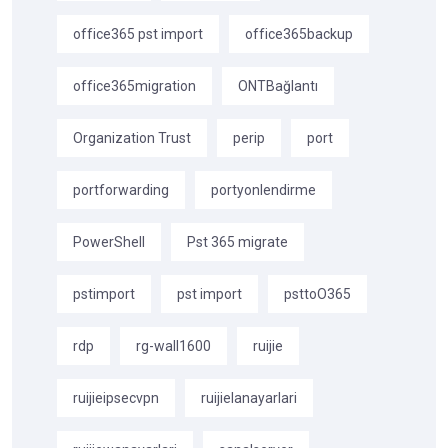
office365 pst import
office365backup
office365migration
ONTBağlantı
Organization Trust
perip
port
portforwarding
portyonlendirme
PowerShell
Pst 365 migrate
pstimport
pst import
psttoO365
rdp
rg-wall1600
ruijie
ruijieipsecvpn
ruijielanayarlari