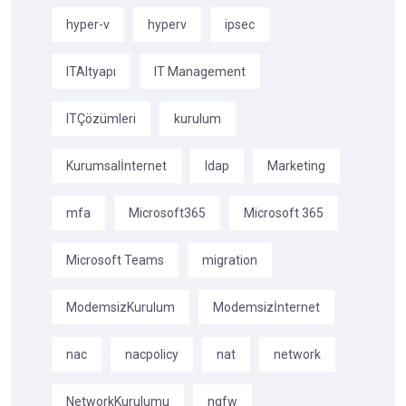
hyper-v
hyperv
ipsec
ITAltyapı
IT Management
ITÇözümleri
kurulum
Kurumsalİnternet
ldap
Marketing
mfa
Microsoft365
Microsoft 365
Microsoft Teams
migration
ModemsizKurulum
Modemsizİnternet
nac
nacpolicy
nat
network
NetworkKurulumu
ngfw