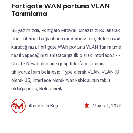
Fortigate WAN portuna VLAN
Tanımlama
Bu yazımızda, Fortigate Firewall cihazınızı kullanarak
fiber internet bağlantınızı modemsiz bir şekilde nasıl
kuracağınızı, Fortigate WAN portuna VLAN Tanımlama
nasıl yapacağınızı anlatacağız.İlk olarak Interfaces ->
Create New bölümüne gelip Interface kısmına
tıklıyoruz.İsim belirleyip, Type olarak VLAN, VLAN ID
olarak 35, Interface olarak wan kablosunun takılı
olduğu portu, Role olarak...
Ahmetcan Kuş
Mayıs 2, 2025