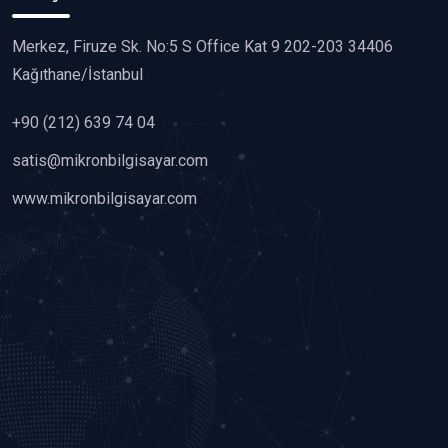
Merkez, Firuze Sk. No:5 S Office Kat 9 202-203 34406
Kağıthane/İstanbul
+90 (212) 639 74 04
satis@mikronbilgisayar.com
www.mikronbilgisayar.com