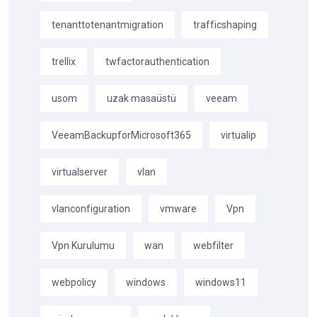
tenanttotenantmigration
trafficshaping
trellix
twfactorauthentication
usom
uzak masaüstü
veeam
VeeamBackupforMicrosoft365
virtualip
virtualserver
vlan
vlanconfiguration
vmware
Vpn
Vpn Kurulumu
wan
webfilter
webpolicy
windows
windows11