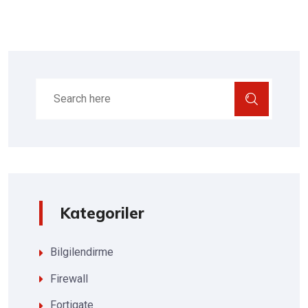
Kategoriler
Bilgilendirme
Firewall
Fortigate