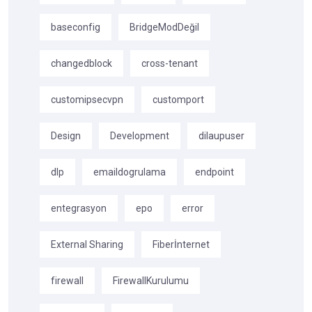
baseconfig
BridgeModDeğil
changedblock
cross-tenant
customipsecvpn
customport
Design
Development
dilaupuser
dlp
emaildogrulama
endpoint
entegrasyon
epo
error
External Sharing
Fiberİnternet
firewall
FirewallKurulumu