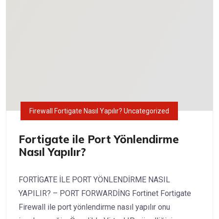
Firewall Fortigate Nasıl Yapılır? Uncategorized
Fortigate ile Port Yönlendirme
Nasıl Yapılır?
FORTİGATE İLE PORT YÖNLENDİRME NASIL
YAPILIR? – PORT FORWARDİNG Fortinet Fortigate
Firewall ile port yönlendirme nasıl yapılır onu