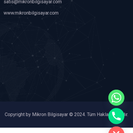
satis@mikronbilgisayar.com
www.mikronbilgisayar.com
chaty
Copyright by Mikron Bilgisayar © 2024. Tüm Hakları Saklıdır.
Hide