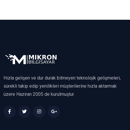
Hızla gelişen ve dur durak bilmeyen teknolojik gelişmeleri,
sürekli takip edip yenilikleri müşterilerine hızla aktarmak
üzere Haziran 2005 de kurulmuştur.