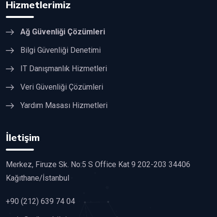
Hizmetlerimiz
Ağ Güvenliği Çözümleri
Bilgi Güvenliği Denetimi
IT Danışmanlık Hizmetleri
Veri Güvenliği Çözümleri
Yardım Masası Hizmetleri
İletişim
Merkez, Firuze Sk. No:5 S Office Kat 9 202-203 34406
Kağıthane/İstanbul
+90 (212) 639 74 04