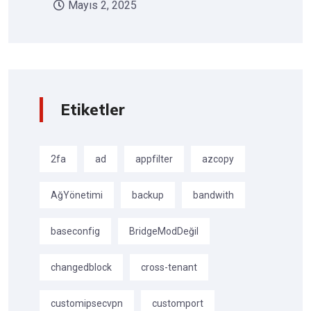
Mayıs 2, 2025
Etiketler
2fa
ad
appfilter
azcopy
AğYönetimi
backup
bandwith
baseconfig
BridgeModDeğil
changedblock
cross-tenant
customipsecvpn
customport