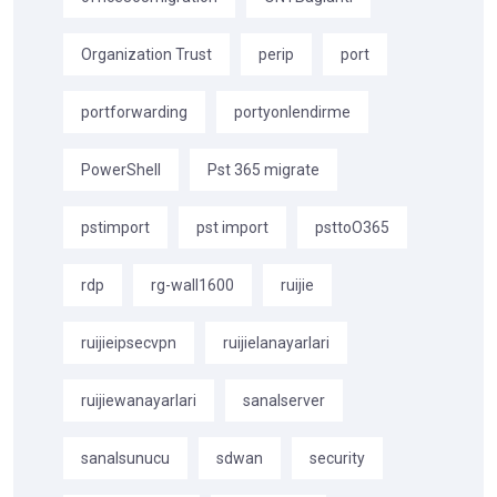
Organization Trust
perip
port
portforwarding
portyonlendirme
PowerShell
Pst 365 migrate
pstimport
pst import
psttoO365
rdp
rg-wall1600
ruijie
ruijieipsecvpn
ruijielanayarlari
ruijiewanayarlari
sanalserver
sanalsunucu
sdwan
security