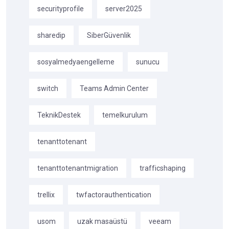
securityprofile
server2025
sharedip
SiberGüvenlik
sosyalmedyaengelleme
sunucu
switch
Teams Admin Center
TeknikDestek
temelkurulum
tenanttotenant
tenanttotenantmigration
trafficshaping
trellix
twfactorauthentication
usom
uzak masaüstü
veeam