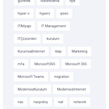
güvenlik
hizsinirlama
hpe
hyper-v
hyperv
ipsec
ITAltyapı
IT Management
ITÇözümleri
kurulum
Kurumsalİnternet
ldap
Marketing
mfa
Microsoft365
Microsoft 365
Microsoft Teams
migration
ModemsizKurulum
Modemsizİnternet
nac
nacpolicy
nat
network