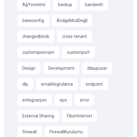
AğYönetimi
backup
bandwith
baseconfig
BridgeModDeğil
changedblock
cross-tenant
customipsecvpn
customport
Design
Development
dilaupuser
dlp
emaildogrulama
endpoint
entegrasyon
epo
error
External Sharing
Fiberİnternet
firewall
FirewallKurulumu