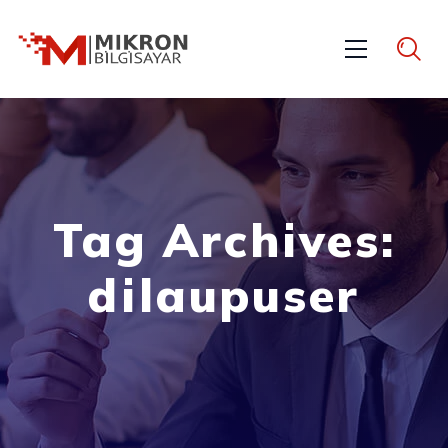
Tag Archives:
dilaupuser