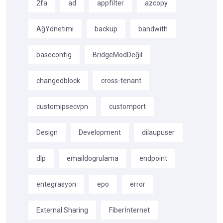
2fa
ad
appfilter
azcopy
AğYönetimi
backup
bandwith
baseconfig
BridgeModDeğil
changedblock
cross-tenant
customipsecvpn
customport
Design
Development
dilaupuser
dlp
emaildogrulama
endpoint
entegrasyon
epo
error
External Sharing
Fiberİnternet