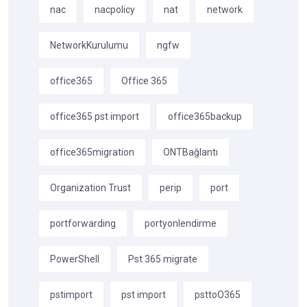
nac
nacpolicy
nat
network
NetworkKurulumu
ngfw
office365
Office 365
office365 pst import
office365backup
office365migration
ONTBağlantı
Organization Trust
perip
port
portforwarding
portyonlendirme
PowerShell
Pst 365 migrate
pstimport
pst import
psttoO365