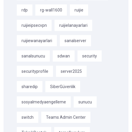
rdp
rg-wall1600
ruijie
ruijieipsecvpn
ruijielanayarlari
ruijiewanayarlari
sanalserver
sanalsunucu
sdwan
security
securityprofile
server2025
sharedip
SiberGüvenlik
sosyalmedyaengelleme
sunucu
switch
Teams Admin Center