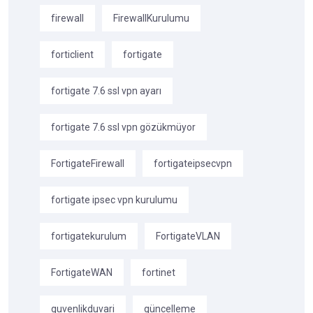
firewall
FirewallKurulumu
forticlient
fortigate
fortigate 7.6 ssl vpn ayarı
fortigate 7.6 ssl vpn gözükmüyor
FortigateFirewall
fortigateipsecvpn
fortigate ipsec vpn kurulumu
fortigatekurulum
FortigateVLAN
FortigateWAN
fortinet
guvenlikduvari
güncelleme