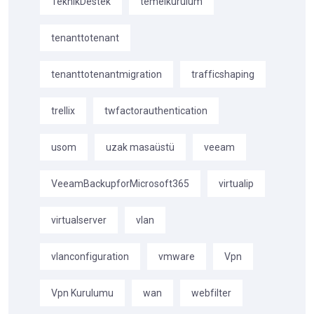
TeknikDestek
temelkurulum
tenanttotenant
tenanttotenantmigration
trafficshaping
trellix
twfactorauthentication
usom
uzak masaüstü
veeam
VeeamBackupforMicrosoft365
virtualip
virtualserver
vlan
vlanconfiguration
vmware
Vpn
Vpn Kurulumu
wan
webfilter