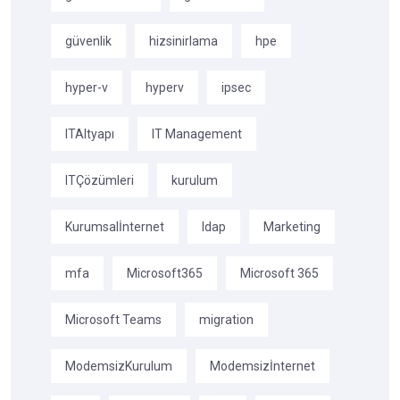
güvenlik
hizsinirlama
hpe
hyper-v
hyperv
ipsec
ITAltyapı
IT Management
ITÇözümleri
kurulum
Kurumsalİnternet
ldap
Marketing
mfa
Microsoft365
Microsoft 365
Microsoft Teams
migration
ModemsizKurulum
Modemsizİnternet