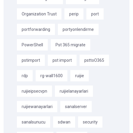
Organization Trust
perip
port
portforwarding
portyonlendirme
PowerShell
Pst 365 migrate
pstimport
pst import
psttoO365
rdp
rg-wall1600
ruijie
ruijieipsecvpn
ruijielanayarlari
ruijiewanayarlari
sanalserver
sanalsunucu
sdwan
security