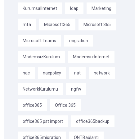
Kurumsalİnternet
ldap
Marketing
mfa
Microsoft365
Microsoft 365
Microsoft Teams
migration
ModemsizKurulum
Modemsizİnternet
nac
nacpolicy
nat
network
NetworkKurulumu
ngfw
office365
Office 365
office365 pst import
office365backup
office365migration
ONTBağlantı