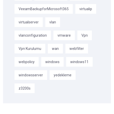
VeeamBackupforMicrosoft365
virtualip
virtualserver
vlan
vlanconfiguration
vmware
Vpn
Vpn Kurulumu
wan
webfilter
webpolicy
windows
windows11
windowsserver
yedekleme
z3200s