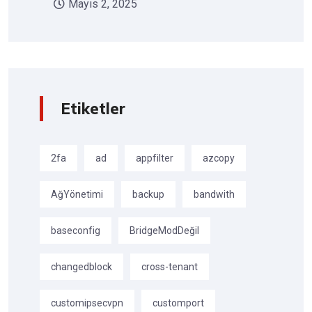
Mayıs 2, 2025
Etiketler
2fa
ad
appfilter
azcopy
AğYönetimi
backup
bandwith
baseconfig
BridgeModDeğil
changedblock
cross-tenant
customipsecvpn
customport