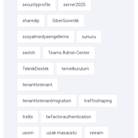
securityprofile
server2025
sharedip
SiberGüvenlik
sosyalmedyaengelleme
sunucu
switch
Teams Admin Center
TeknikDestek
temelkurulum
tenanttotenant
tenanttotenantmigration
trafficshaping
trellix
twfactorauthentication
usom
uzak masaüstü
veeam