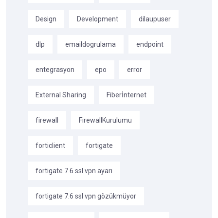
Design
Development
dilaupuser
dlp
emaildogrulama
endpoint
entegrasyon
epo
error
External Sharing
Fiberİnternet
firewall
FirewallKurulumu
forticlient
fortigate
fortigate 7.6 ssl vpn ayarı
fortigate 7.6 ssl vpn gözükmüyor