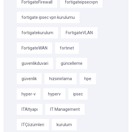
FortigateFirewall
fortigateipsecvpn
fortigate ipsec vpn kurulumu
fortigatekurulum
FortigateVLAN
FortigateWAN
fortinet
guvenlikduvari
güncelleme
güvenlik
hizsinirlama
hpe
hyper-v
hyperv
ipsec
ITAltyapı
IT Management
ITÇözümleri
kurulum