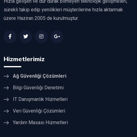
Hızla gelişen ve dur durak bilmeyen teknolojik gelişmeleri,
sürekli takip edip yenilikleri müşterilerine hızla aktarmak
üzere Haziran 2005 de kurulmuştur.
Hizmetlerimiz
Ağ Güvenliği Çözümleri
Bilgi Güvenliği Denetimi
IT Danışmanlık Hizmetleri
Veri Güvenliği Çözümleri
Yardım Masası Hizmetleri