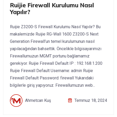
Ruijie Firewall Kurulumu Nasıl
Yapılır?
Ruijie Z3200-S Firewall Kurulumu Nasıl Yapılır? Bu
makalemizde Ruijie RG-Wall 1600 Z3200-S Next
Generation Firewall’un temel kurulumunun nasıl
yapılacağından bahsettik. Öncelikle bilgisayarımızı
Firewallumuzun MGMT portunu bağlamamız
gerekiyor. Ruijie Firewall Default IP : 192.168.1.200
Ruijie Firewall Default Username: admin Ruijie
Firewall Default Password: firewall Yukarıdaki
bilgilerle giriş yapıyoruz. Firewallumuzun web...
Ahmetcan Kuş
Temmuz 18, 2024