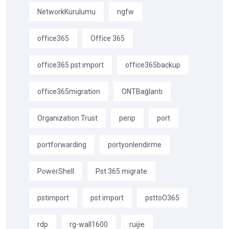
NetworkKurulumu
ngfw
office365
Office 365
office365 pst import
office365backup
office365migration
ONTBağlantı
Organization Trust
perip
port
portforwarding
portyonlendirme
PowerShell
Pst 365 migrate
pstimport
pst import
psttoO365
rdp
rg-wall1600
ruijie