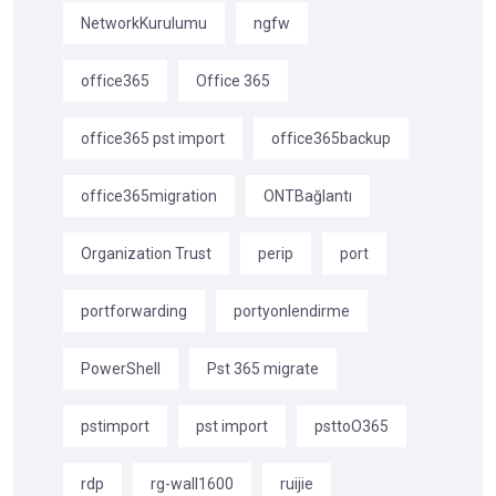
NetworkKurulumu
ngfw
office365
Office 365
office365 pst import
office365backup
office365migration
ONTBağlantı
Organization Trust
perip
port
portforwarding
portyonlendirme
PowerShell
Pst 365 migrate
pstimport
pst import
psttoO365
rdp
rg-wall1600
ruijie