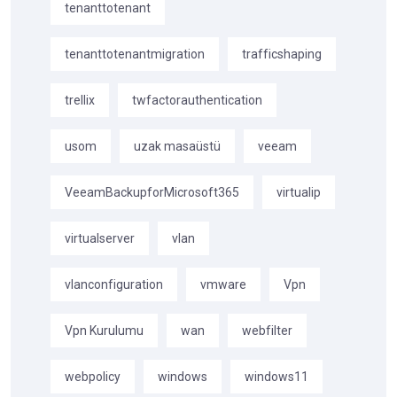
tenanttotenant
tenanttotenantmigration
trafficshaping
trellix
twfactorauthentication
usom
uzak masaüstü
veeam
VeeamBackupforMicrosoft365
virtualip
virtualserver
vlan
vlanconfiguration
vmware
Vpn
Vpn Kurulumu
wan
webfilter
webpolicy
windows
windows11