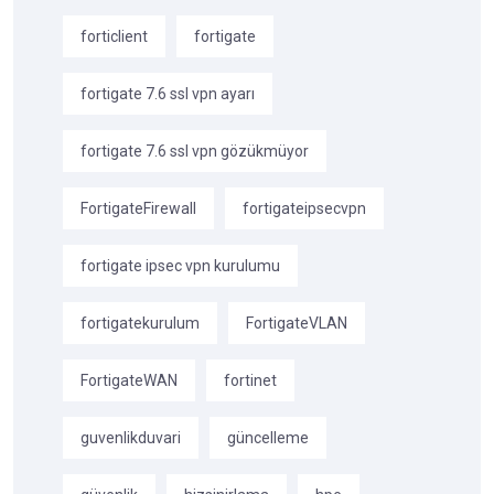
forticlient
fortigate
fortigate 7.6 ssl vpn ayarı
fortigate 7.6 ssl vpn gözükmüyor
FortigateFirewall
fortigateipsecvpn
fortigate ipsec vpn kurulumu
fortigatekurulum
FortigateVLAN
FortigateWAN
fortinet
guvenlikduvari
güncelleme