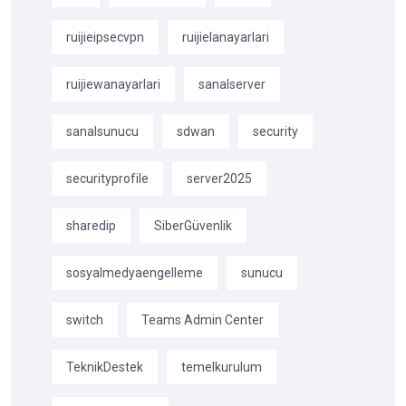
ruijieipsecvpn
ruijielanayarlari
ruijiewanayarlari
sanalserver
sanalsunucu
sdwan
security
securityprofile
server2025
sharedip
SiberGüvenlik
sosyalmedyaengelleme
sunucu
switch
Teams Admin Center
TeknikDestek
temelkurulum