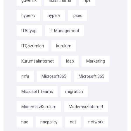
güvenlik
hizsinirlama
hpe
hyper-v
hyperv
ipsec
ITAltyapı
IT Management
ITÇözümleri
kurulum
Kurumsalİnternet
ldap
Marketing
mfa
Microsoft365
Microsoft 365
Microsoft Teams
migration
ModemsizKurulum
Modemsizİnternet
nac
nacpolicy
nat
network