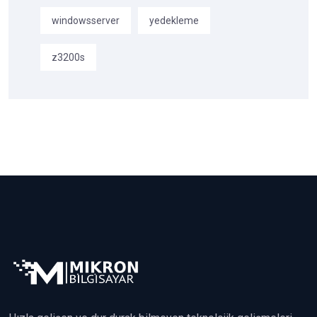
windowsserver
yedekleme
z3200s