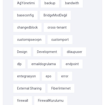
AğYönetimi
backup
bandwith
baseconfig
BridgeModDeğil
changedblock
cross-tenant
customipsecvpn
customport
Design
Development
dilaupuser
dlp
emaildogrulama
endpoint
entegrasyon
epo
error
External Sharing
Fiberİnternet
firewall
FirewallKurulumu