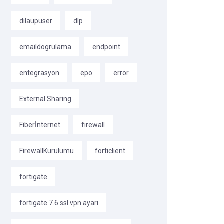
dilaupuser
dlp
emaildogrulama
endpoint
entegrasyon
epo
error
External Sharing
Fiberİnternet
firewall
FirewallKurulumu
forticlient
fortigate
fortigate 7.6 ssl vpn ayarı