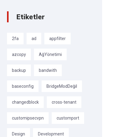
Etiketler
2fa
ad
appfilter
azcopy
AğYönetimi
backup
bandwith
baseconfig
BridgeModDeğil
changedblock
cross-tenant
customipsecvpn
customport
Design
Development