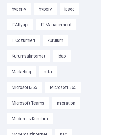
hyper-v
hyperv
ipsec
ITAltyapı
IT Management
ITÇözümleri
kurulum
Kurumsalİnternet
ldap
Marketing
mfa
Microsoft365
Microsoft 365
Microsoft Teams
migration
ModemsizKurulum
Modemsizİnternet
nac