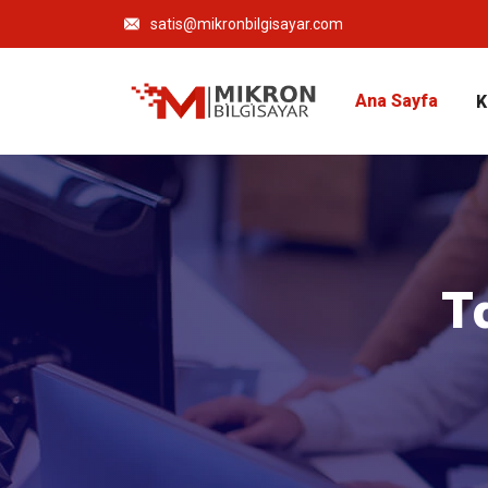
satis@mikronbilgisayar.com
Ana Sayfa
K
T