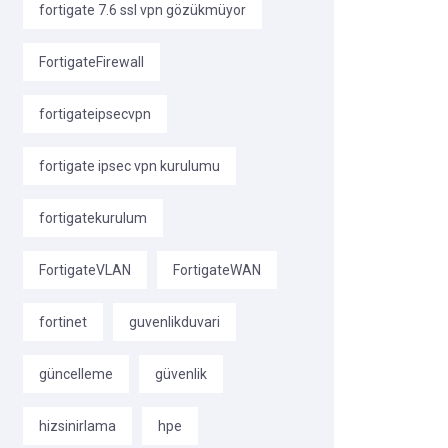
fortigate 7.6 ssl vpn gözükmüyor
FortigateFirewall
fortigateipsecvpn
fortigate ipsec vpn kurulumu
fortigatekurulum
FortigateVLAN
FortigateWAN
fortinet
guvenlikduvari
güncelleme
güvenlik
hizsinirlama
hpe