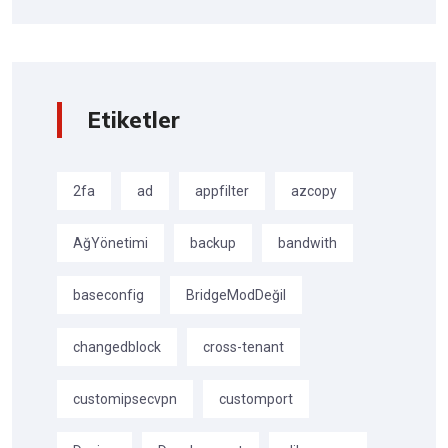
Etiketler
2fa
ad
appfilter
azcopy
AğYönetimi
backup
bandwith
baseconfig
BridgeModDeğil
changedblock
cross-tenant
customipsecvpn
customport