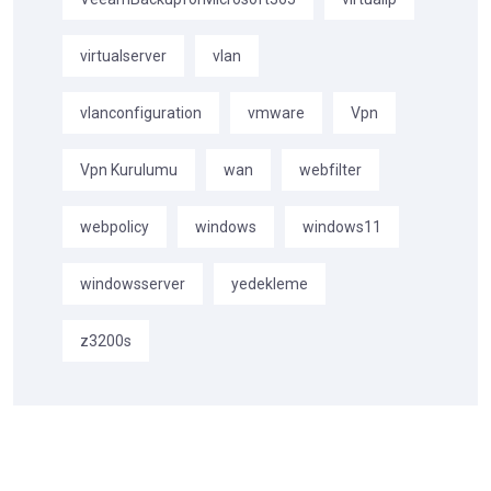
virtualserver
vlan
vlanconfiguration
vmware
Vpn
Vpn Kurulumu
wan
webfilter
webpolicy
windows
windows11
windowsserver
yedekleme
z3200s