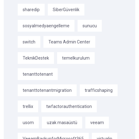
sharedip
SiberGüvenlik
sosyalmedyaengelleme
sunucu
switch
Teams Admin Center
TeknikDestek
temelkurulum
tenanttotenant
tenanttotenantmigration
trafficshaping
trellix
twfactorauthentication
usom
uzak masaüstü
veeam
VeeamBackupforMicrosoft365
virtualip