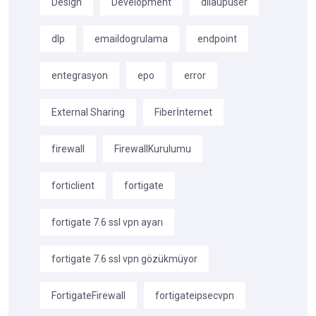
Design
Development
dilaupuser
dlp
emaildogrulama
endpoint
entegrasyon
epo
error
External Sharing
Fiberİnternet
firewall
FirewallKurulumu
forticlient
fortigate
fortigate 7.6 ssl vpn ayarı
fortigate 7.6 ssl vpn gözükmüyor
FortigateFirewall
fortigateipsecvpn