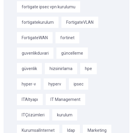
fortigate ipsec vpn kurulumu
fortigatekurulum
FortigateVLAN
FortigateWAN
fortinet
guvenlikduvari
güncelleme
güvenlik
hizsinirlama
hpe
hyper-v
hyperv
ipsec
ITAltyapı
IT Management
ITÇözümleri
kurulum
Kurumsalİnternet
ldap
Marketing