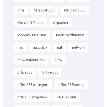
mfa
Microsoft365
Microsoft 365
Microsoft Teams
migration
ModemsizKurulum
Modemsizİnternet
nac
nacpolicy
nat
network
NetworkKurulumu
ngfw
office365
Office 365
office365 pst import
office365backup
office365migration
ONTBağlantı