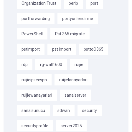
Organization Trust
perip
port
portforwarding
portyonlendirme
PowerShell
Pst 365 migrate
pstimport
pst import
psttoO365
rdp
rg-wall1600
ruijie
ruijieipsecvpn
ruijielanayarlari
ruijiewanayarlari
sanalserver
sanalsunucu
sdwan
security
securityprofile
server2025