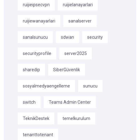
ruijieipsecvpn
ruijielanayarlari
ruijiewanayarlari
sanalserver
sanalsunucu
sdwan
security
securityprofile
server2025
sharedip
SiberGüvenlik
sosyalmedyaengelleme
sunucu
switch
Teams Admin Center
TeknikDestek
temelkurulum
tenanttotenant