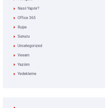
Nasıl Yapılır?
Office 365
Ruijie
Sunucu
Uncategorized
Veeam
Yazılım
Yedekleme