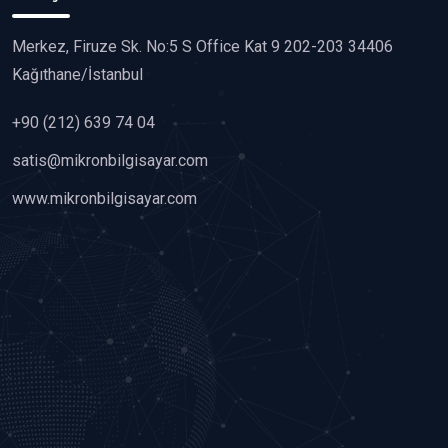
Merkez, Firuze Sk. No:5 S Office Kat 9 202-203 34406
Kağıthane/İstanbul
+90 (212) 639 74 04
satis@mikronbilgisayar.com
www.mikronbilgisayar.com