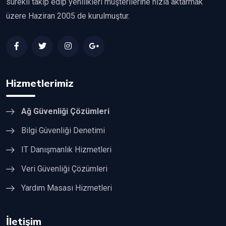
sürekli takip edip yenilikleri müşterilerine hızla aktarmak
üzere Haziran 2005 de kurulmuştur.
Hizmetlerimiz
Ağ Güvenliği Çözümleri
Bilgi Güvenliği Denetimi
IT Danışmanlık Hizmetleri
Veri Güvenliği Çözümleri
Yardım Masası Hizmetleri
İletişim