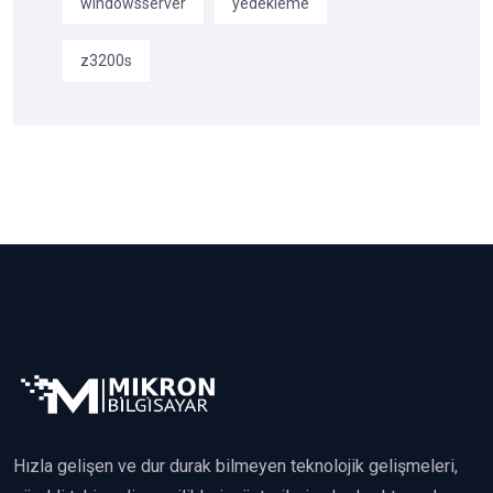
windowsserver
yedekleme
z3200s
Hızla gelişen ve dur durak bilmeyen teknolojik gelişmeleri,