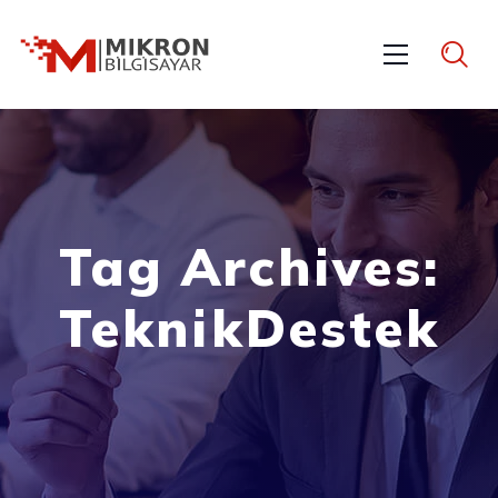
Tag Archives:
TeknikDestek