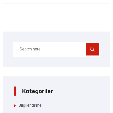
Kategoriler
Bilgilendirme