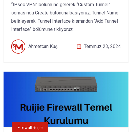
“IPsec VPN” bölümüne gelerek “Custom Tunnel”
sonrasında Create butonuna basıyoruz. Tunnel Name
belirleyerek, Tunnel Interface kısmından “Add Tunnel
Interface” bölümüne tıklıyoruz....
Ahmetcan Kuş
Temmuz 23, 2024
Firewall Ruijie