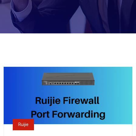
Ruijie