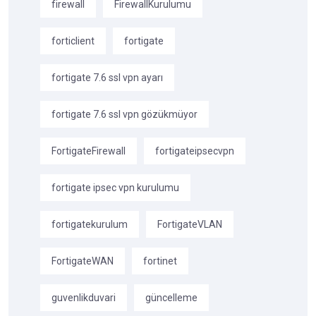
firewall
FirewallKurulumu
forticlient
fortigate
fortigate 7.6 ssl vpn ayarı
fortigate 7.6 ssl vpn gözükmüyor
FortigateFirewall
fortigateipsecvpn
fortigate ipsec vpn kurulumu
fortigatekurulum
FortigateVLAN
FortigateWAN
fortinet
guvenlikduvari
güncelleme