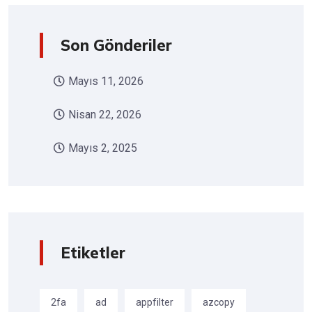
Son Gönderiler
Mayıs 11, 2026
Nisan 22, 2026
Mayıs 2, 2025
Etiketler
2fa
ad
appfilter
azcopy