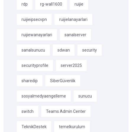
rdp
rg-wall1600
ruijie
ruijieipsecvpn
ruijielanayarlari
ruijiewanayarlari
sanalserver
sanalsunucu
sdwan
security
securityprofile
server2025
sharedip
SiberGüvenlik
sosyalmedyaengelleme
sunucu
switch
Teams Admin Center
TeknikDestek
temelkurulum