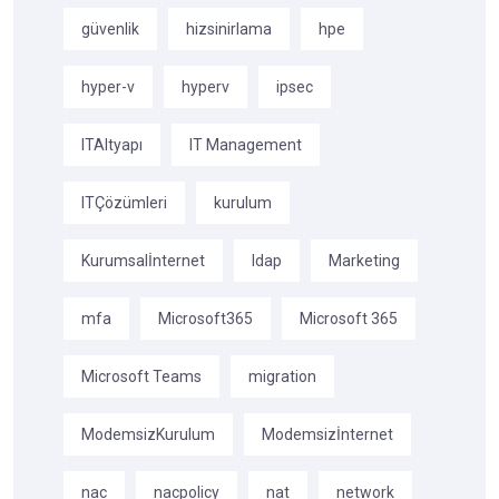
güvenlik
hizsinirlama
hpe
hyper-v
hyperv
ipsec
ITAltyapı
IT Management
ITÇözümleri
kurulum
Kurumsalİnternet
ldap
Marketing
mfa
Microsoft365
Microsoft 365
Microsoft Teams
migration
ModemsizKurulum
Modemsizİnternet
nac
nacpolicy
nat
network