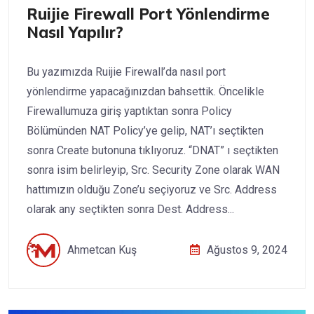
Ruijie Firewall Port Yönlendirme
Nasıl Yapılır?
Bu yazımızda Ruijie Firewall’da nasıl port
yönlendirme yapacağınızdan bahsettik. Öncelikle
Firewallumuza giriş yaptıktan sonra Policy
Bölümünden NAT Policy’ye gelip, NAT’ı seçtikten
sonra Create butonuna tıklıyoruz. “DNAT” ı seçtikten
sonra isim belirleyip, Src. Security Zone olarak WAN
hattımızın olduğu Zone’u seçiyoruz ve Src. Address
olarak any seçtikten sonra Dest. Address...
Ahmetcan Kuş
Ağustos 9, 2024