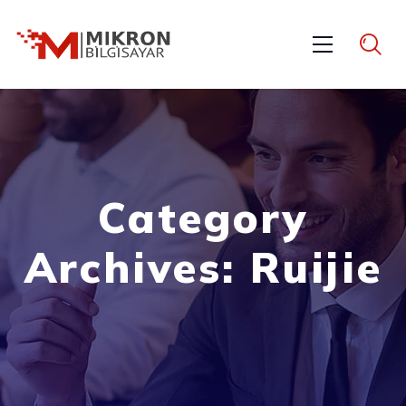
Category
Archives: Ruijie