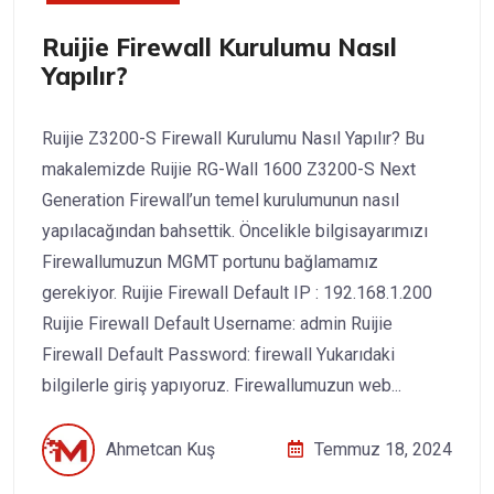
Ruijie Firewall Kurulumu Nasıl
Yapılır?
Ruijie Z3200-S Firewall Kurulumu Nasıl Yapılır? Bu
makalemizde Ruijie RG-Wall 1600 Z3200-S Next
Generation Firewall’un temel kurulumunun nasıl
yapılacağından bahsettik. Öncelikle bilgisayarımızı
Firewallumuzun MGMT portunu bağlamamız
gerekiyor. Ruijie Firewall Default IP : 192.168.1.200
Ruijie Firewall Default Username: admin Ruijie
Firewall Default Password: firewall Yukarıdaki
bilgilerle giriş yapıyoruz. Firewallumuzun web...
Ahmetcan Kuş
Temmuz 18, 2024