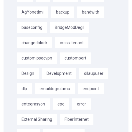
AğYönetimi
backup
bandwith
baseconfig
BridgeModDeğil
changedblock
cross-tenant
customipsecvpn
customport
Design
Development
dilaupuser
dlp
emaildogrulama
endpoint
entegrasyon
epo
error
External Sharing
Fiberİnternet