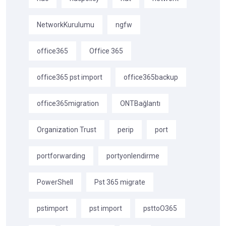
NetworkKurulumu
ngfw
office365
Office 365
office365 pst import
office365backup
office365migration
ONTBağlantı
Organization Trust
perip
port
portforwarding
portyonlendirme
PowerShell
Pst 365 migrate
pstimport
pst import
psttoO365