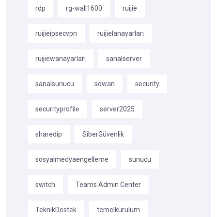
rdp
rg-wall1600
ruijie
ruijieipsecvpn
ruijielanayarlari
ruijiewanayarlari
sanalserver
sanalsunucu
sdwan
security
securityprofile
server2025
sharedip
SiberGüvenlik
sosyalmedyaengelleme
sunucu
switch
Teams Admin Center
TeknikDestek
temelkurulum