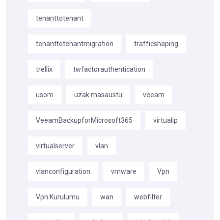
tenanttotenant
tenanttotenantmigration
trafficshaping
trellix
twfactorauthentication
usom
uzak masaüstü
veeam
VeeamBackupforMicrosoft365
virtualip
virtualserver
vlan
vlanconfiguration
vmware
Vpn
Vpn Kurulumu
wan
webfilter