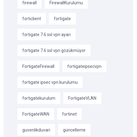
firewall
FirewallKurulumu
forticlient
fortigate
fortigate 7.6 ssl vpn ayarı
fortigate 7.6 ssl vpn gözükmüyor
FortigateFirewall
fortigateipsecvpn
fortigate ipsec vpn kurulumu
fortigatekurulum
FortigateVLAN
FortigateWAN
fortinet
guvenlikduvari
güncelleme