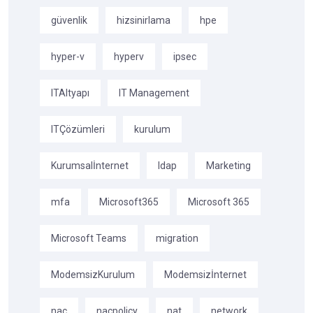
güvenlik
hizsinirlama
hpe
hyper-v
hyperv
ipsec
ITAltyapı
IT Management
ITÇözümleri
kurulum
Kurumsalİnternet
ldap
Marketing
mfa
Microsoft365
Microsoft 365
Microsoft Teams
migration
ModemsizKurulum
Modemsizİnternet
nac
nacpolicy
nat
network