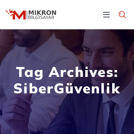
Tag Archives:
SiberGüvenlik