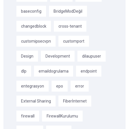
baseconfig
BridgeModDeğil
changedblock
cross-tenant
customipsecvpn
customport
Design
Development
dilaupuser
dlp
emaildogrulama
endpoint
entegrasyon
epo
error
External Sharing
Fiberİnternet
firewall
FirewallKurulumu