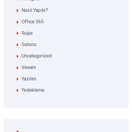
Nasıl Yapılır?
Office 365
Ruijie
Sunucu
Uncategorized
Veeam
Yazılım
Yedekleme