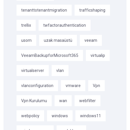
tenanttotenantmigration
trafficshaping
trellix
twfactorauthentication
usom
uzak masaüstü
veeam
VeeamBackupforMicrosoft365
virtualip
virtualserver
vlan
vlanconfiguration
vmware
Vpn
Vpn Kurulumu
wan
webfilter
webpolicy
windows
windows11