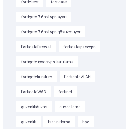
forticlient
fortigate
fortigate 7.6 ssl vpn ayarı
fortigate 7.6 ssl vpn gözükmüyor
FortigateFirewall
fortigateipsecvpn
fortigate ipsec vpn kurulumu
fortigatekurulum
FortigateVLAN
FortigateWAN
fortinet
guvenlikduvari
güncelleme
güvenlik
hizsinirlama
hpe