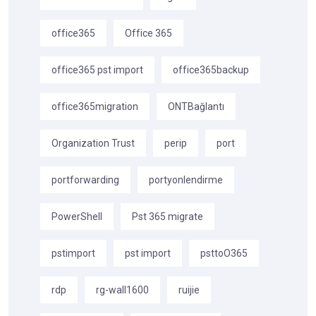
office365
Office 365
office365 pst import
office365backup
office365migration
ONTBağlantı
Organization Trust
perip
port
portforwarding
portyonlendirme
PowerShell
Pst 365 migrate
pstimport
pst import
psttoO365
rdp
rg-wall1600
ruijie