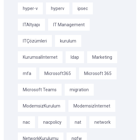
hyper-v
hyperv
ipsec
ITAltyapı
IT Management
ITÇözümleri
kurulum
Kurumsalİnternet
ldap
Marketing
mfa
Microsoft365
Microsoft 365
Microsoft Teams
migration
ModemsizKurulum
Modemsizİnternet
nac
nacpolicy
nat
network
NetworkKurulumu
ngfw