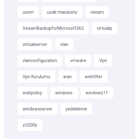
usom
uzak masaüstü
veeam
VeeamBackupforMicrosoft365
virtualip
virtualserver
vlan
vlanconfiguration
vmware
Vpn
Vpn Kurulumu
wan
webfilter
webpolicy
windows
windows11
windowsserver
yedekleme
z3200s