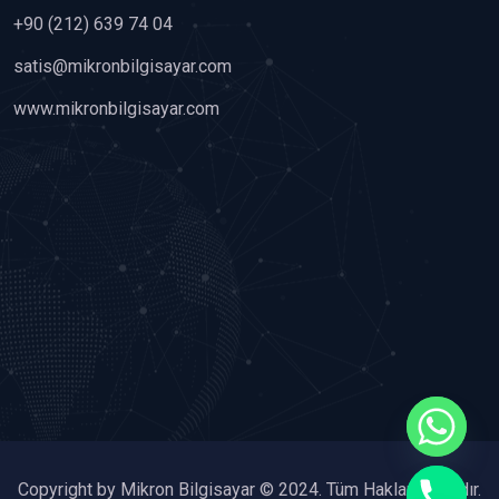
+90 (212) 639 74 04
satis@mikronbilgisayar.com
www.mikronbilgisayar.com
chaty
Copyright by Mikron Bilgisayar © 2024. Tüm Hakları Saklıdır.