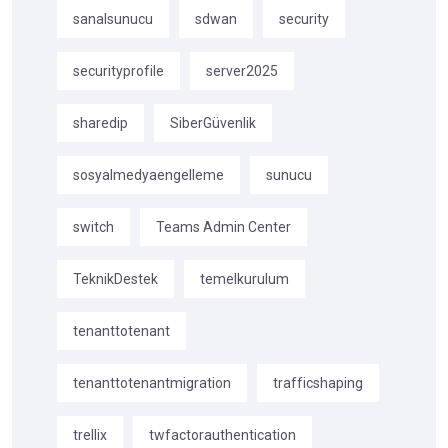
sanalsunucu
sdwan
security
securityprofile
server2025
sharedip
SiberGüvenlik
sosyalmedyaengelleme
sunucu
switch
Teams Admin Center
TeknikDestek
temelkurulum
tenanttotenant
tenanttotenantmigration
trafficshaping
trellix
twfactorauthentication