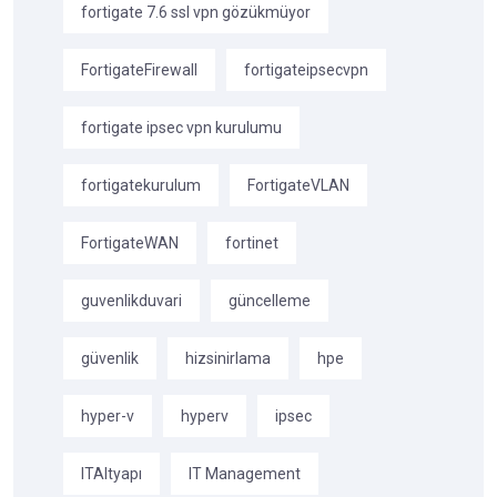
fortigate 7.6 ssl vpn gözükmüyor
FortigateFirewall
fortigateipsecvpn
fortigate ipsec vpn kurulumu
fortigatekurulum
FortigateVLAN
FortigateWAN
fortinet
guvenlikduvari
güncelleme
güvenlik
hizsinirlama
hpe
hyper-v
hyperv
ipsec
ITAltyapı
IT Management