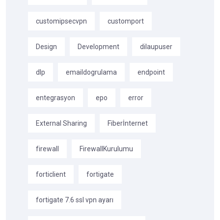
customipsecvpn
customport
Design
Development
dilaupuser
dlp
emaildogrulama
endpoint
entegrasyon
epo
error
External Sharing
Fiberİnternet
firewall
FirewallKurulumu
forticlient
fortigate
fortigate 7.6 ssl vpn ayarı