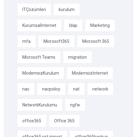
ITÇözümleri
kurulum
Kurumsalİnternet
ldap
Marketing
mfa
Microsoft365
Microsoft 365
Microsoft Teams
migration
ModemsizKurulum
Modemsizİnternet
nac
nacpolicy
nat
network
NetworkKurulumu
ngfw
office365
Office 365
office365 pst import
office365backup