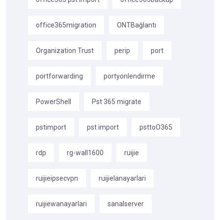
office365migration
ONTBağlantı
Organization Trust
perip
port
portforwarding
portyonlendirme
PowerShell
Pst 365 migrate
pstimport
pst import
psttoO365
rdp
rg-wall1600
ruijie
ruijieipsecvpn
ruijielanayarlari
ruijiewanayarlari
sanalserver