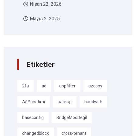
Nisan 22, 2026
Mayıs 2, 2025
Etiketler
2fa
ad
appfilter
azcopy
AğYönetimi
backup
bandwith
baseconfig
BridgeModDeğil
changedblock
cross-tenant