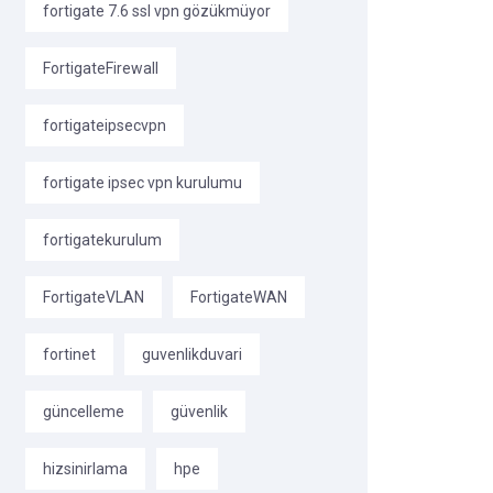
fortigate 7.6 ssl vpn gözükmüyor
FortigateFirewall
fortigateipsecvpn
fortigate ipsec vpn kurulumu
fortigatekurulum
FortigateVLAN
FortigateWAN
fortinet
guvenlikduvari
güncelleme
güvenlik
hizsinirlama
hpe