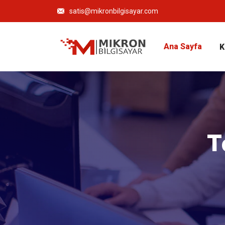
satis@mikronbilgisayar.com
Ana Sayfa
K
T