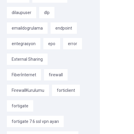
dilaupuser
dlp
emaildogrulama
endpoint
entegrasyon
epo
error
External Sharing
Fiberİnternet
firewall
FirewallKurulumu
forticlient
fortigate
fortigate 7.6 ssl vpn ayarı