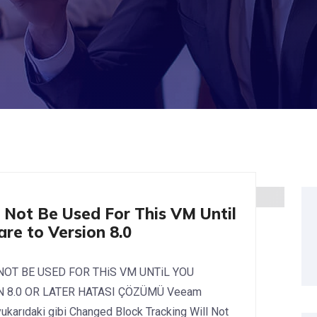
 Not Be Used For This VM Until
e to Version 8.0
OT BE USED FOR THiS VM UNTiL YOU
 8.0 OR LATER HATASI ÇÖZÜMÜ Veeam
yukarıdaki gibi Changed Block Tracking Will Not