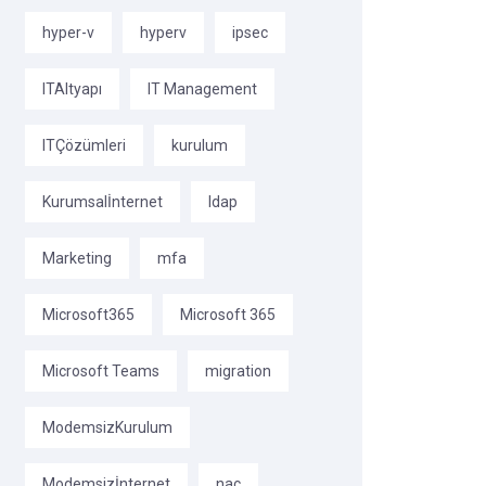
hyper-v
hyperv
ipsec
ITAltyapı
IT Management
ITÇözümleri
kurulum
Kurumsalİnternet
ldap
Marketing
mfa
Microsoft365
Microsoft 365
Microsoft Teams
migration
ModemsizKurulum
Modemsizİnternet
nac