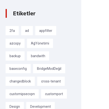
Etiketler
2fa
ad
appfilter
azcopy
AğYönetimi
backup
bandwith
baseconfig
BridgeModDeğil
changedblock
cross-tenant
customipsecvpn
customport
Design
Development