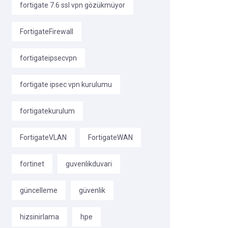
fortigate 7.6 ssl vpn gözükmüyor
FortigateFirewall
fortigateipsecvpn
fortigate ipsec vpn kurulumu
fortigatekurulum
FortigateVLAN
FortigateWAN
fortinet
guvenlikduvari
güncelleme
güvenlik
hizsinirlama
hpe