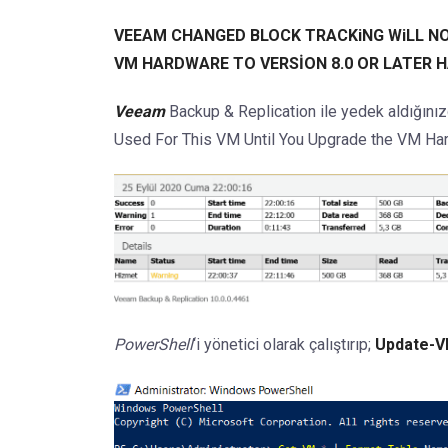
VEEAM CHANGED BLOCK TRACKiNG WiLL NO
VM HARDWARE TO VERSİON 8.0 OR LATER 
Veeam
Backup & Replication ile yedek aldığınız
Used For This VM Until You Upgrade the VM Hardw
PowerShell
‘i yönetici olarak çalıştırıp;
Update-V