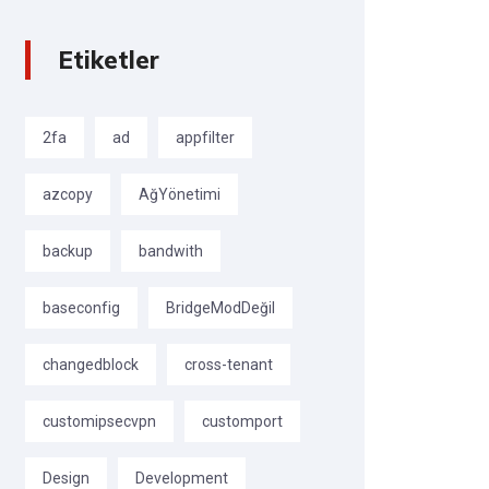
Etiketler
2fa
ad
appfilter
azcopy
AğYönetimi
backup
bandwith
baseconfig
BridgeModDeğil
changedblock
cross-tenant
customipsecvpn
customport
Design
Development