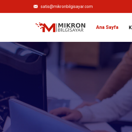
satis@mikronbilgisayar.com
Ana Sayfa
K