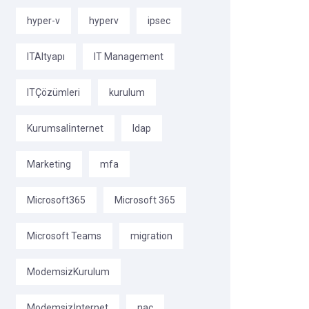
hyper-v
hyperv
ipsec
ITAltyapı
IT Management
ITÇözümleri
kurulum
Kurumsalİnternet
ldap
Marketing
mfa
Microsoft365
Microsoft 365
Microsoft Teams
migration
ModemsizKurulum
Modemsizİnternet
nac