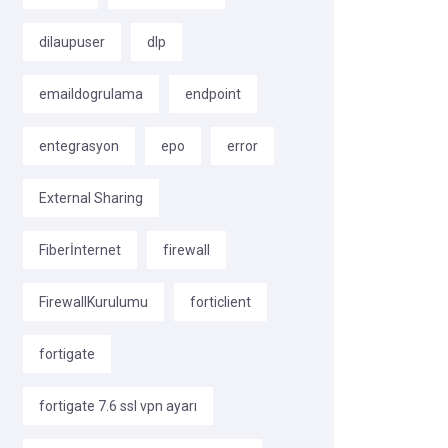
dilaupuser
dlp
emaildogrulama
endpoint
entegrasyon
epo
error
External Sharing
Fiberİnternet
firewall
FirewallKurulumu
forticlient
fortigate
fortigate 7.6 ssl vpn ayarı