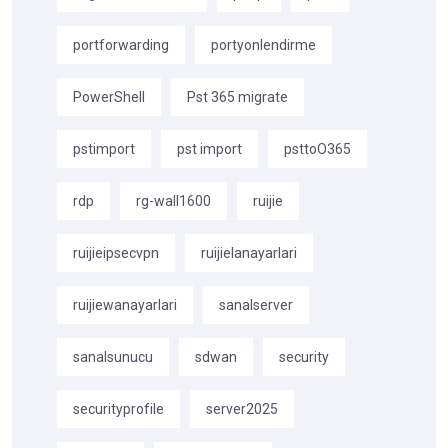
portforwarding
portyonlendirme
PowerShell
Pst 365 migrate
pstimport
pst import
psttoO365
rdp
rg-wall1600
ruijie
ruijieipsecvpn
ruijielanayarlari
ruijiewanayarlari
sanalserver
sanalsunucu
sdwan
security
securityprofile
server2025