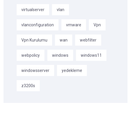
virtualserver
vlan
vlanconfiguration
vmware
Vpn
Vpn Kurulumu
wan
webfilter
webpolicy
windows
windows11
windowsserver
yedekleme
z3200s