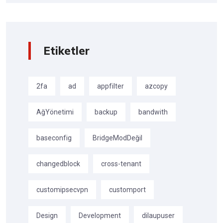
Etiketler
2fa
ad
appfilter
azcopy
AğYönetimi
backup
bandwith
baseconfig
BridgeModDeğil
changedblock
cross-tenant
customipsecvpn
customport
Design
Development
dilaupuser