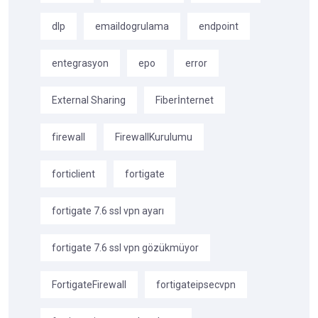
dlp
emaildogrulama
endpoint
entegrasyon
epo
error
External Sharing
Fiberİnternet
firewall
FirewallKurulumu
forticlient
fortigate
fortigate 7.6 ssl vpn ayarı
fortigate 7.6 ssl vpn gözükmüyor
FortigateFirewall
fortigateipsecvpn