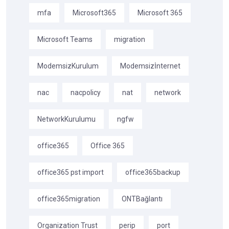
mfa
Microsoft365
Microsoft 365
Microsoft Teams
migration
ModemsizKurulum
Modemsizİnternet
nac
nacpolicy
nat
network
NetworkKurulumu
ngfw
office365
Office 365
office365 pst import
office365backup
office365migration
ONTBağlantı
Organization Trust
perip
port