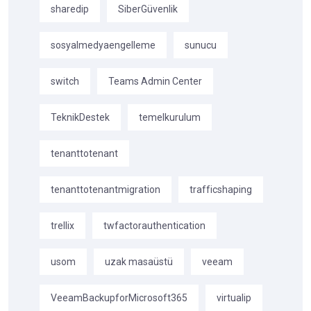
sharedip
SiberGüvenlik
sosyalmedyaengelleme
sunucu
switch
Teams Admin Center
TeknikDestek
temelkurulum
tenanttotenant
tenanttotenantmigration
trafficshaping
trellix
twfactorauthentication
usom
uzak masaüstü
veeam
VeeamBackupforMicrosoft365
virtualip