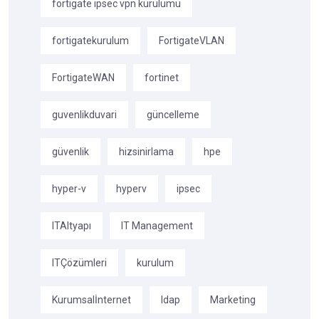
fortigate ipsec vpn kurulumu
fortigatekurulum
FortigateVLAN
FortigateWAN
fortinet
guvenlikduvari
güncelleme
güvenlik
hizsinirlama
hpe
hyper-v
hyperv
ipsec
ITAltyapı
IT Management
ITÇözümleri
kurulum
Kurumsalİnternet
ldap
Marketing