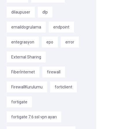
dilaupuser
dlp
emaildogrulama
endpoint
entegrasyon
epo
error
External Sharing
Fiberİnternet
firewall
FirewallKurulumu
forticlient
fortigate
fortigate 7.6 ssl vpn ayarı