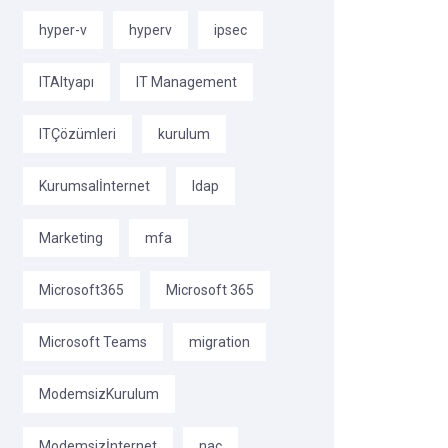
hyper-v
hyperv
ipsec
ITAltyapı
IT Management
ITÇözümleri
kurulum
Kurumsalİnternet
ldap
Marketing
mfa
Microsoft365
Microsoft 365
Microsoft Teams
migration
ModemsizKurulum
Modemsizİnternet
nac