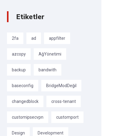
Etiketler
2fa
ad
appfilter
azcopy
AğYönetimi
backup
bandwith
baseconfig
BridgeModDeğil
changedblock
cross-tenant
customipsecvpn
customport
Design
Development