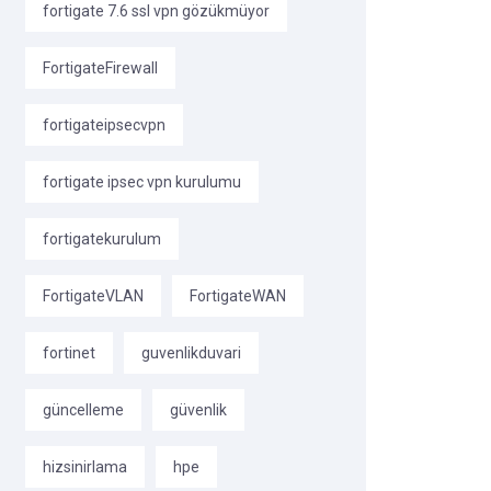
fortigate 7.6 ssl vpn gözükmüyor
FortigateFirewall
fortigateipsecvpn
fortigate ipsec vpn kurulumu
fortigatekurulum
FortigateVLAN
FortigateWAN
fortinet
guvenlikduvari
güncelleme
güvenlik
hizsinirlama
hpe