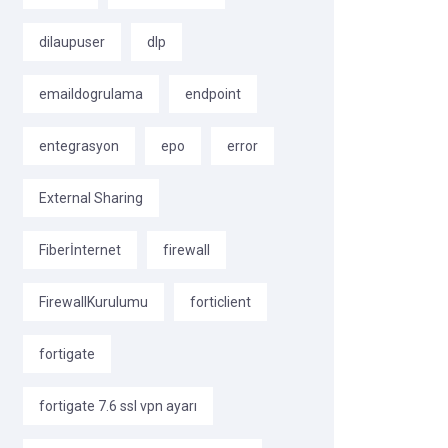
dilaupuser
dlp
emaildogrulama
endpoint
entegrasyon
epo
error
External Sharing
Fiberİnternet
firewall
FirewallKurulumu
forticlient
fortigate
fortigate 7.6 ssl vpn ayarı