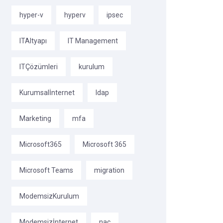
hyper-v
hyperv
ipsec
ITAltyapı
IT Management
ITÇözümleri
kurulum
Kurumsalİnternet
ldap
Marketing
mfa
Microsoft365
Microsoft 365
Microsoft Teams
migration
ModemsizKurulum
Modemsizİnternet
nac