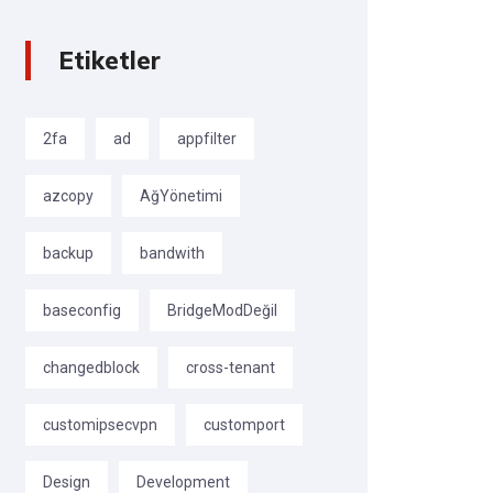
Etiketler
2fa
ad
appfilter
azcopy
AğYönetimi
backup
bandwith
baseconfig
BridgeModDeğil
changedblock
cross-tenant
customipsecvpn
customport
Design
Development