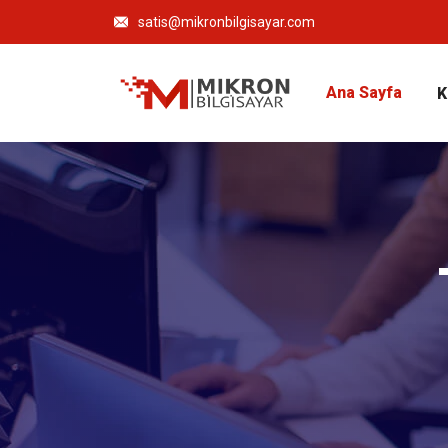
satis@mikronbilgisayar.com
Ana Sayfa
K