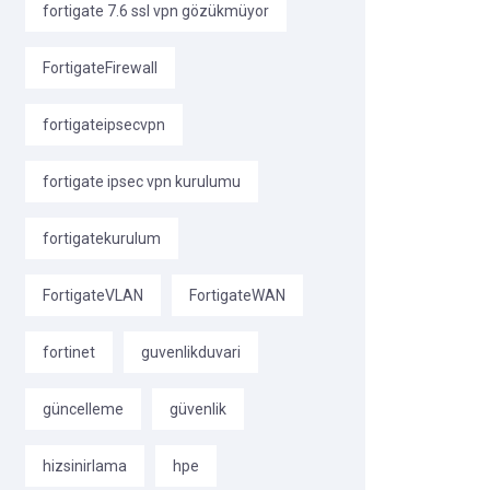
fortigate 7.6 ssl vpn gözükmüyor
FortigateFirewall
fortigateipsecvpn
fortigate ipsec vpn kurulumu
fortigatekurulum
FortigateVLAN
FortigateWAN
fortinet
guvenlikduvari
güncelleme
güvenlik
hizsinirlama
hpe