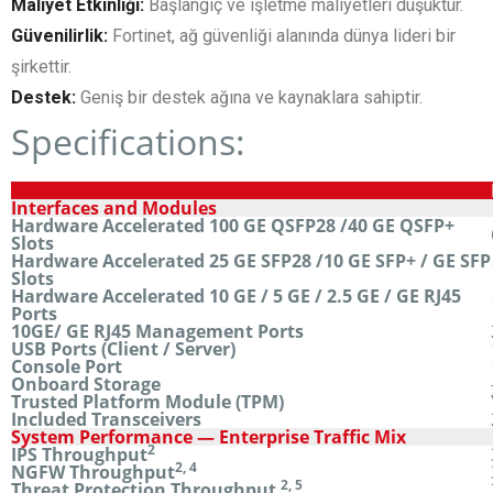
Maliyet Etkinliği:
Başlangıç ve işletme maliyetleri düşüktür.
Güvenilirlik:
Fortinet, ağ güvenliği alanında dünya lideri bir
şirkettir.
Destek:
Geniş bir destek ağına ve kaynaklara sahiptir.
Specifications:
Interfaces and Modules
Hardware Accelerated 100 GE QSFP28 /40 GE QSFP+
Slots
Hardware Accelerated 25 GE SFP28 /10 GE SFP+ / GE SFP
Slots
Hardware Accelerated 10 GE / 5 GE / 2.5 GE / GE RJ45
Ports
10GE/ GE RJ45 Management Ports
USB Ports (Client / Server)
Console Port
Onboard Storage
Trusted Platform Module (TPM)
Included Transceivers
System Performance — Enterprise Traffic Mix
2
IPS Throughput
2, 4
NGFW Throughput
2, 5
Threat Protection Throughput