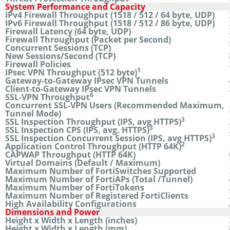
System Performance and Capacity
IPv4 Firewall Throughput (1518 / 512 / 64 byte, UDP)
IPv6 Firewall Throughput (1518 / 512 / 86 byte, UDP)
Firewall Latency (64 byte, UDP)
Firewall Throughput (Packet per Second)
Concurrent Sessions (TCP)
New Sessions/Second (TCP)
Firewall Policies
1
IPsec VPN Throughput (512 byte)
Gateway-to-Gateway IPsec VPN Tunnels
Client-to-Gateway IPsec VPN Tunnels
6
SSL-VPN Throughput
Concurrent SSL-VPN Users (Recommended Maximum,
Tunnel Mode)
3
SSL Inspection Throughput (IPS, avg HTTPS)
3
SSL Inspection CPS (IPS, avg. HTTPS)
3
SSL Inspection Concurrent Session (IPS, avg HTTPS)
2
Application Control Throughput (HTTP 64K)
CAPWAP Throughput (HTTP 64K)
Virtual Domains (Default / Maximum)
Maximum Number of FortiSwitches Supported
Maximum Number of FortiAPs (Total /Tunnel)
Maximum Number of FortiTokens
Maximum Number of Registered FortiClients
High Availability Configurations
Dimensions and Power
Height x Width x Length (inches)
Height x Width x Length (mm)