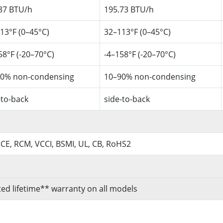
37 BTU/h
195.73 BTU/h
13°F (0–45°C)
32–113°F (0–45°C)
58°F (-20–70°C)
-4–158°F (-20–70°C)
90% non-condensing
10–90% non-condensing
-to-back
side-to-back
 CE, RCM, VCCI, BSMI, UL, CB, RoHS2
ted lifetime** warranty on all models