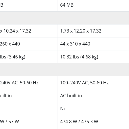
MB
64 MB
 x 10.24 x 17.32
1.73 x 12.20 x 17.32
 260 x 440
44 x 310 x 440
lbs (3.46 kg)
10.32 lbs (4.68 kg)
240V AC, 50-60 Hz
100–240V AC, 50-60 Hz
ilt in
AC built in
No
 W / 57 W
474.8 W / 476.3 W