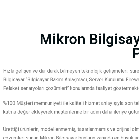
Mikron Bilgisay
Hızla gelişen ve dur durak bilmeyen teknolojik gelişmeleri, süre
Bilgisayar “Bilgisayar Bakım Anlaşması, Server Kurulumu Firew
Felaket senaryoları çözümleri” konularında faaliyet göstermekte
%100 Müşteri memnuniyeti ile kaliteli hizmet anlayışıyla son tek
katma değer ekleyerek müşterilerine bir adım daha ileriye götü
Ürettiği ürünlerin, modellenmemiş, tasarlanmamış ve orijinal ol
çözümleri sunan Mikron Bilgisayar bunların yanında en büyük am