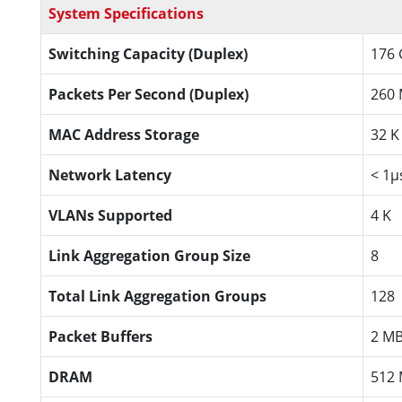
System Specifications
Switching Capacity (Duplex)
176
Packets Per Second (Duplex)
260
MAC Address Storage
32 K
Network Latency
< 1µ
VLANs Supported
4 K
Link Aggregation Group Size
8
Total Link Aggregation Groups
128
Packet Buffers
2 M
DRAM
512