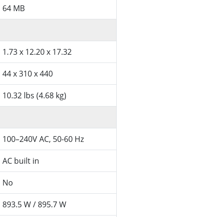
64 MB
1.73 x 12.20 x 17.32
44 x 310 x 440
10.32 lbs (4.68 kg)
100–240V AC, 50-60 Hz
AC built in
No
893.5 W / 895.7 W