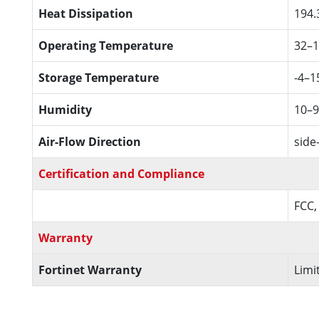
Heat Dissipation
194.
Operating Temperature
32–1
Storage Temperature
-4–1
Humidity
10–
Air-Flow Direction
side
Certification and Compliance
FCC,
Warranty
Fortinet Warranty
Limi