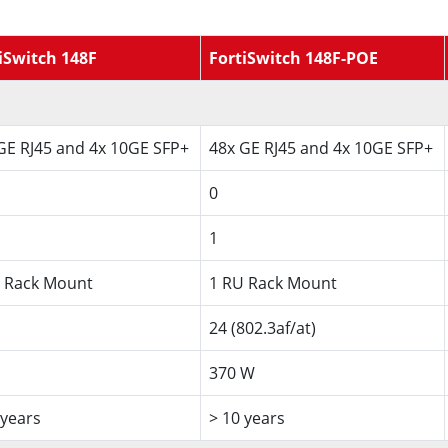
iSwitch 148F
FortiSwitch 148F-POE
GE RJ45 and 4x 10GE SFP+
48x GE RJ45 and 4x 10GE SFP+
0
1
 Rack Mount
1 RU Rack Mount
24 (802.3af/at)
370 W
 years
> 10 years