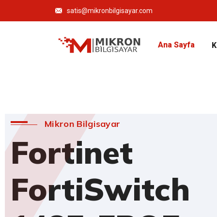
satis@mikronbilgisayar.com
Ana Sayfa
K
Mikron Bilgisayar
Fortinet
FortiSwitch