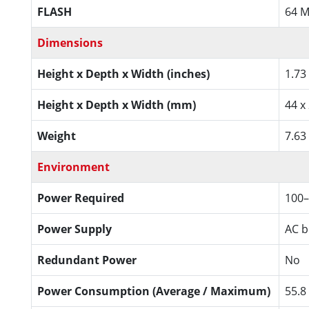
FLASH
64 
Dimensions
Height x Depth x Width (inches)
1.73
Height x Depth x Width (mm)
44 x
Weight
7.63 
Environment
Power Required
100–
Power Supply
AC bu
Redundant Power
No
Power Consumption (Average / Maximum)
55.8