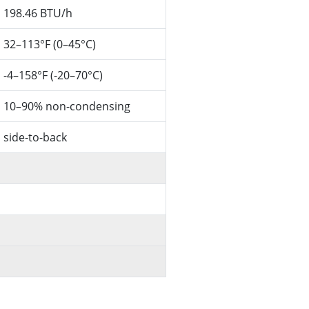
198.46 BTU/h
32–113°F (0–45°C)
-4–158°F (-20–70°C)
10–90% non-condensing
side-to-back