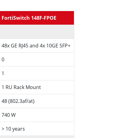
FortiSwitch 148F-FPOE
48x GE RJ45 and 4x 10GE SFP+
0
1
1 RU Rack Mount
48 (802.3af/at)
740 W
> 10 years