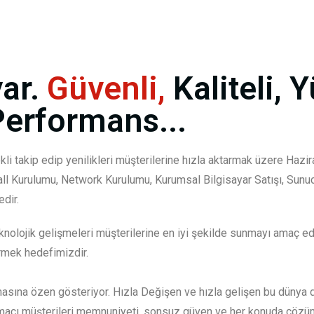
ar.
Güvenli,
Kaliteli, 
Performans...
kli takip edip yenilikleri müşterilerine hızla aktarmak üzere Haz
all Kurulumu, Network Kurulumu, Kurumsal Bilgisayar Satışı, Sun
dir.
nolojik gelişmeleri müşterilerine en iyi şekilde sunmayı amaç edi
rmek hedefimizdir.
masına özen gösteriyor. Hızla Değişen ve hızla gelişen bu dünya d
acı müşterileri memnuniyeti, sonsuz güven ve her konuda çözüm or