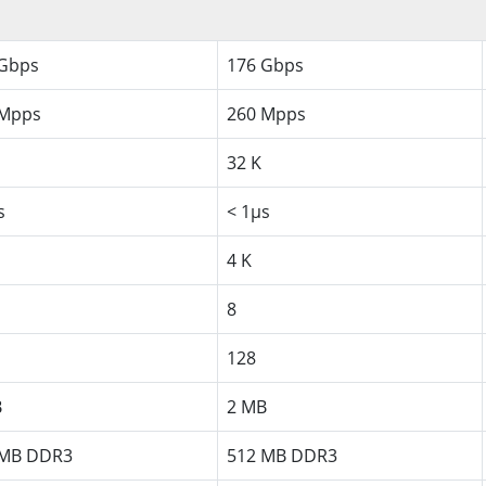
 Gbps
176 Gbps
 Mpps
260 Mpps
32 K
s
< 1µs
4 K
8
128
B
2 MB
 MB DDR3
512 MB DDR3