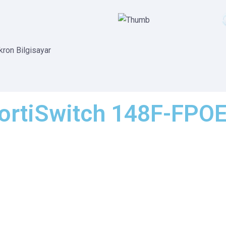
ikron Bilgisayar
FortiSwitch 148F-FPO