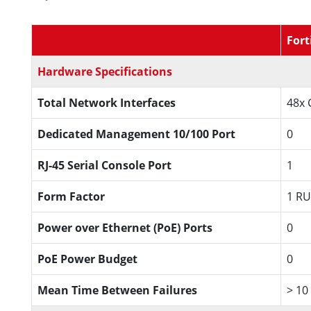
Fort
Hardware Specifications
Total Network Interfaces
48x 
Dedicated Management 10/100 Port
0
RJ-45 Serial Console Port
1
Form Factor
1 RU
Power over Ethernet (PoE) Ports
0
PoE Power Budget
0
Mean Time Between Failures
> 10