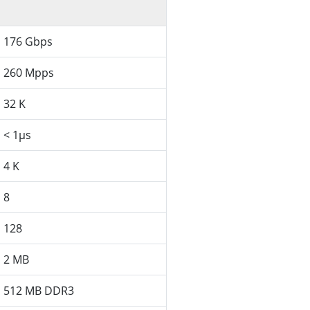
176 Gbps
260 Mpps
32 K
< 1µs
4 K
8
128
2 MB
512 MB DDR3