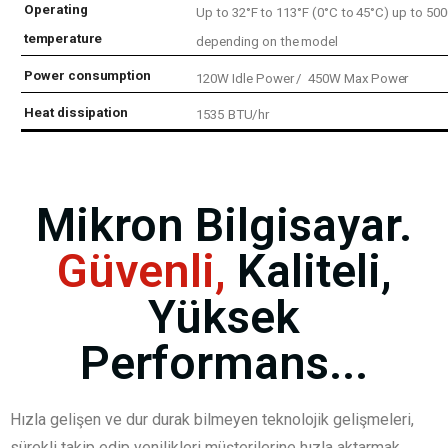
Operating
Up
to
32°F
to
113°F
(0°C
to
45°C)
up
to
500
temperature
depending
on
the
model
Power
consumption
120W
Idle
Power
/
450W
Max
Power
Heat
dissipation
1535
BTU/hr
Mikron Bilgisayar.
Güvenli,
Kaliteli,
Yüksek
Performans...
Hızla gelişen ve dur durak bilmeyen teknolojik gelişmeleri,
sürekli takip edip yenilikleri müşterilerine hızla aktarmak