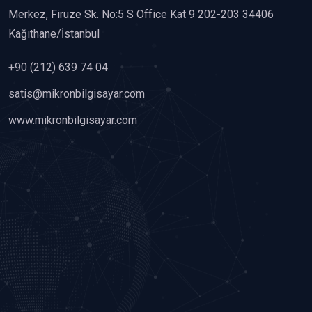
Merkez, Firuze Sk. No:5 S Office Kat 9 202-203 34406
Kağıthane/İstanbul
+90 (212) 639 74 04
satis@mikronbilgisayar.com
www.mikronbilgisayar.com