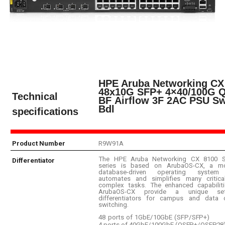
HPE Aruba Networking CX
48x10G SFP+ 4×40/100G
Q
Technical
BF
Airflow
3F
2AC
PSU
Sw
Bdl
specifications
Product
Number
R9W91A
The HPE Aruba Networking CX 8100 S
Differentiator
series is based on ArubaOS-CX, a mo
database-driven operating system
automates and simplifies many critica
complex tasks. The enhanced capabilit
ArubaOS-CX provide a unique s
differentiators for campus and data c
switching.
48
ports
of
1GbE/10GbE
(SFP/SFP+)
4
ports
of
40GbE/100GbE
(QSFP+/QSFP28