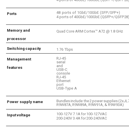
48
ports
of
1GbE/10GbE
(SFP/SFP+)
Ports
4
ports
of
40GbE/100GbE
(QSFP+/QSFP28
Memory
and
Quad
Core
ARM
Cortex™
A72
@
1.8
GHz
processor
Switching
capacity
1.76
Tbps
RJ-45
Management
serial
and
features
USB-C
console
RJ-45
Ethernet
port
USB-Type
A
Bundles
include
the
2
power
supplies
(2xJL
Power supply
name
R9W87A,
R9W89A,
R9W91A, &
R9W93A)
100-127V
7.1A
for
100-
127VAC
Input
voltage
200-240V
3.4A
for
200-
240VAC