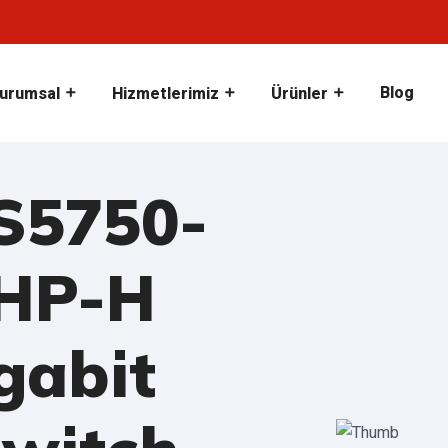
Blog
urumsal
Hizmetlerimiz
Ürünler
-S5750-
HP-H
gabit