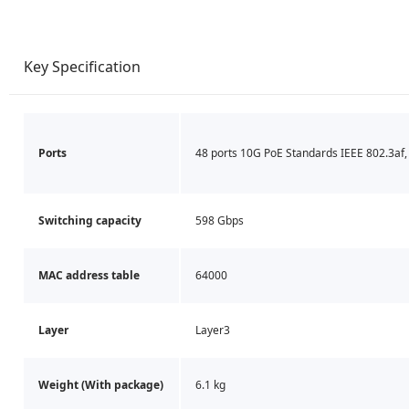
Key Specification
Ports
48 ports 10G PoE Standards IEEE 802.3af,
Switching capacity
598 Gbps
MAC address table
64000
Layer
Layer3
Weight (With package)
6.1 kg