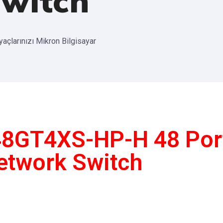
witch
iyaçlarınızı Mikron Bilgisayar
48GT4XS-HP-H 48 Port
etwork Switch