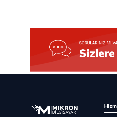
SORULARINIZ MI V
Sizler
Hizm