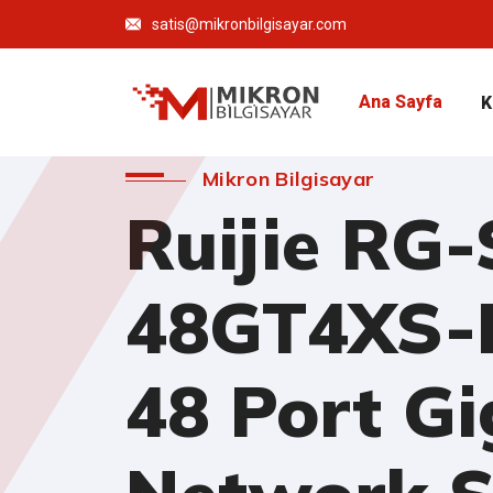
satis@mikronbilgisayar.com
Ana Sayfa
K
Mikron Bilgisayar
Ruijie RG
48GT4XS-
48 Port Gi