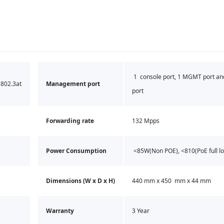
1 console port, 1 MGMT port a
 802.3at
Management port
port
Forwarding rate
132 Mpps
Power Consumption
<85W(Non POE), <810(PoE full l
Dimensions (W x D x H)
440 mm x 450 mm x 44 mm
Warranty
3 Year