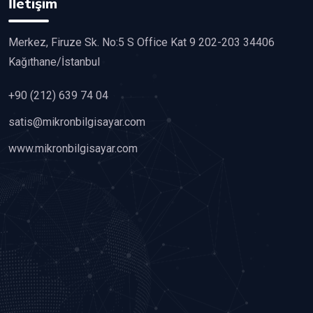
İletişim
Merkez, Firuze Sk. No:5 S Office Kat 9 202-203 34406
Kağıthane/İstanbul
+90 (212) 639 74 04
satis@mikronbilgisayar.com
www.mikronbilgisayar.com