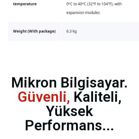
temperature
0ºC to 40ºC (32°F to 104°F), with
expansion modules
Weight (With package)
6.3 kg
Mikron Bilgisayar.
Güvenli,
Kaliteli,
Yüksek
Performans...