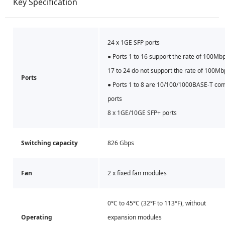
Key Specification
24 x 1GE SFP ports
● Ports 1 to 16 support the rate of 100Mbp
17 to 24 do not support the rate of 100Mb
Ports
● Ports 1 to 8 are 10/100/1000BASE-T co
ports
8 x 1GE/10GE SFP+ ports
Switching capacity
826 Gbps
Fan
2 x fixed fan modules
0°C to 45°C (32°F to 113°F), without
Operating
expansion modules