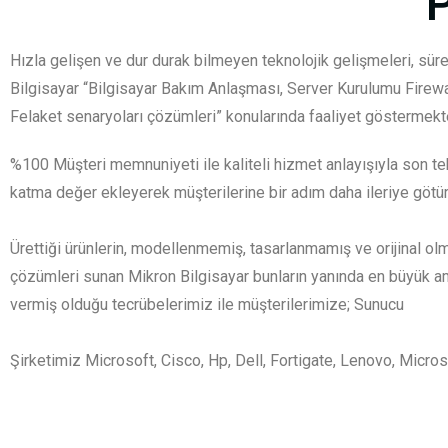
Hızla gelişen ve dur durak bilmeyen teknolojik gelişmeleri, süre
Bilgisayar “Bilgisayar Bakım Anlaşması, Server Kurulumu Firew
Felaket senaryoları çözümleri” konularında faaliyet göstermekte
%100 Müşteri memnuniyeti ile kaliteli hizmet anlayışıyla son tek
katma değer ekleyerek müşterilerine bir adım daha ileriye götü
Ürettiği ürünlerin, modellenmemiş, tasarlanmamış ve orijinal ol
çözümleri sunan Mikron Bilgisayar bunların yanında en büyük am
vermiş olduğu tecrübelerimiz ile müşterilerimize; Sunucu
Şirketimiz Microsoft, Cisco, Hp, Dell, Fortigate, Lenovo, Micro