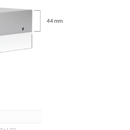
7 x 1,72″)