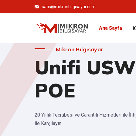
satis@mikronbilgisayar.com
Ana Sayfa
K
Mikron Bilgisayar
Unifi USW
POE
20 Yıllık Tecrübesi ve Garantili Hizmetleri ile İht
ile Karşılayın.