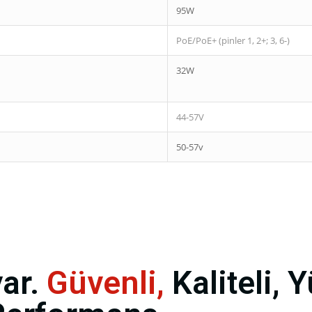
95W
PoE/PoE+ (pinler 1, 2+; 3, 6-)
32W
44-57V
50-57v
ar.
Güvenli,
Kaliteli, 