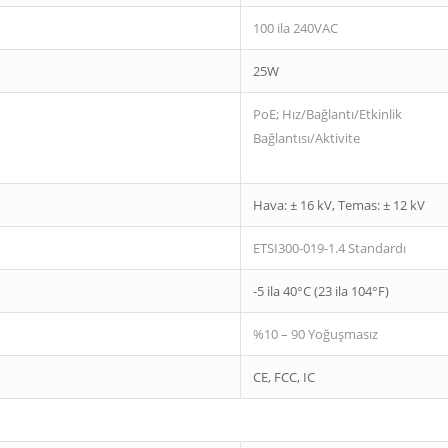
100 ila 240VAC
25W
PoE; Hız/Bağlantı/Etkinlik
Bağlantısı/Aktivite
Hava: ± 16 kV, Temas: ± 12 kV
ETSI300-019-1.4 Standardı
-5 ila 40°C (23 ila 104°F)
%10 – 90 Yoğuşmasız
CE, FCC, IC