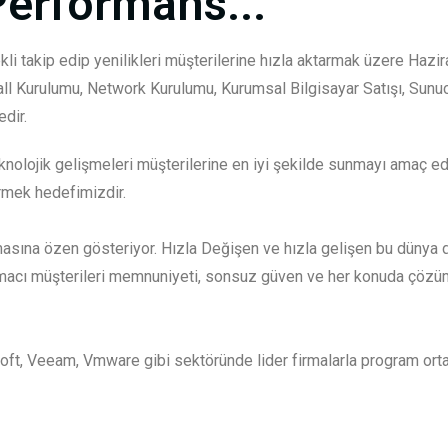
Performans...
kli takip edip yenilikleri müşterilerine hızla aktarmak üzere Haz
all Kurulumu, Network Kurulumu, Kurumsal Bilgisayar Satışı, Sun
dir.
nolojik gelişmeleri müşterilerine en iyi şekilde sunmayı amaç edi
rmek hedefimizdir.
masına özen gösteriyor. Hızla Değişen ve hızla gelişen bu dünya d
acı müşterileri memnuniyeti, sonsuz güven ve her konuda çözüm or
soft, Veeam, Vmware gibi sektöründe lider firmalarla program orta