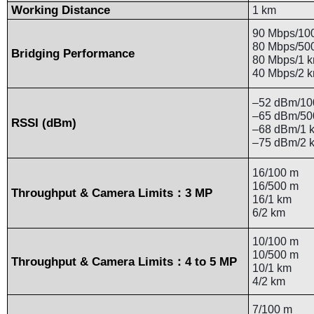
Working Distance
1 km
90 Mbps/100
80 Mbps/500
Bridging Performance
80 Mbps/1 
40 Mbps/2 
–52 dBm/10
–65 dBm/50
RSSI (dBm)
–68 dBm/1 
–75 dBm/2 
16/100 m
16/500 m
Throughput & Camera Limits
3 MP
：
16/1 km
6/2 km
10/100 m
10/500 m
Throughput & Camera Limits
4 to 5 MP
：
10/1 km
4/2 km
7/100 m