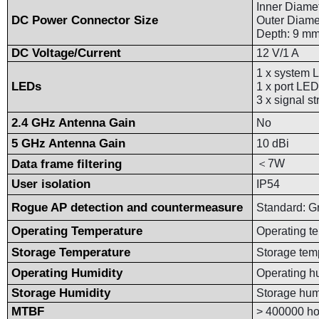
Inner Diamet
DC Power Connector Size
Outer Diamet
Depth: 9 mm 
DC Voltage/Current
12 V/1 A
1 x system 
LEDs
1 x port LE
3 x signal s
2.4 GHz Antenna Gain
No
5 GHz Antenna Gain
10 dBi
Data frame filtering
＜
7W
User isolation
IP54
Rogue AP detection and countermeasure
Standard: G
Operating Temperature
Operating t
Storage Temperature
Storage tem
Operating Humidity
Operating h
Storage Humidity
Storage hum
MTBF
> 400000 ho