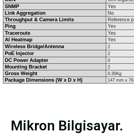
SNMP
Yes
Link Aggregation
No
Throughput & Camera Limits
Reference p
Ping
Yes
Traceroute
Yes
AI Heatmap
Yes
Wireless Bridge/Antenna
2
PoE Injector
2
DC Power Adapter
0
Mounting Bracket
2
Gross Weight
0.35Kg
Package Dimensions (W x D x H)
147 mm x 76 m
Mikron Bilgisayar.