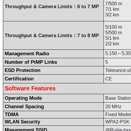
7/500 m
Throughput & Camera Limits
6 to 7 MP
：
7/1 km
3/2 km
5/100 m
5/500 m
Throughput & Camera Limits
7 to 8 MP
：
5/1 km
2/2 km
Management Radio
5.150
～
5.3
Number of PtMP Links
5
ESD Protection
Tolerance:±8
Certification
CE
Software Features
Operating Mode
Base Stati
Channel Spacing
20 MHz
TDMA
Fixed Mode/
WLAN Security
WPA2-PSK
Management SSID
@Ruijie-bxx