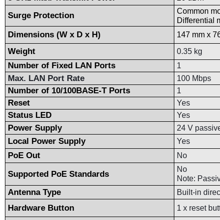
Common mod
Surge Protection
Differential
Dimensions (W x D x H)
147 mm x 76 
Weight
0.35 kg
Number of Fixed LAN Ports
1
Max. LAN Port Rate
100 Mbps
Number of 10/100BASE-T Ports
1
Reset
Yes
Status LED
Yes
Power Supply
24 V passiv
Local Power Supply
Yes
PoE Out
No
No
Supported PoE Standards
Note: Passi
Antenna Type
Built-in dire
Hardware Button
1 x reset but