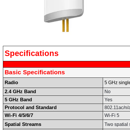
Specifications
Model RG-RAP2260(G)
Basic Specifications
Radio
5 GHz singl
2.4 GHz Band
No
5 GHz Band
Yes
Protocol and Standard
802.11ac/n/
Wi-Fi 4/5/6/7
Wi-Fi 5
Spatial Streams
Two spatial