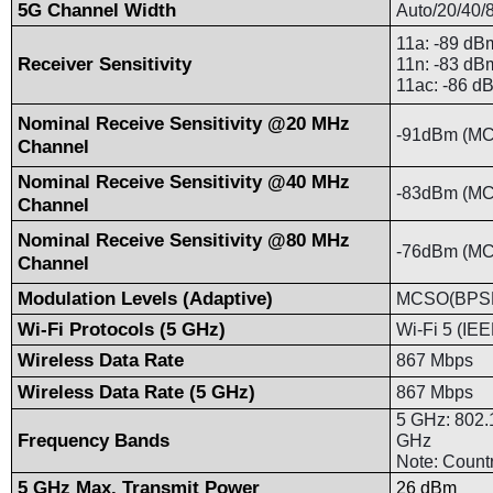
5G Channel Width
Auto/20/40/
11a: -89 dB
Receiver Sensitivity
11n: -83 
11ac: -86 d
Nominal Receive Sensitivity @20 MHz
-91dBm (MC
Channel
Nominal Receive Sensitivity @40 MHz
-83dBm (MC
Channel
Nominal Receive Sensitivity @80 MHz
-76dBm (MC
Channel
Modulation Levels (Adaptive)
MCSO(BPSK
Wi-Fi Protocols (5 GHz)
Wi-Fi 5 (IE
Wireless Data Rate
867 Mbps
Wireless Data Rate (5 GHz)
867 Mbps
5 GHz: 802.
Frequency Bands
GHz
Note: Country
5 GHz Max. Transmit Power
26 dBm