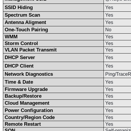
SSID Hiding
Yes
Spectrum Scan
Yes
Antenna Aligment
Yes
One-Touch Pairing
No
WMM
Yes
Storm Control
Yes
VLAN Packet Transmit
Yes
DHCP Server
Yes
DHCP Client
Yes
Network Diagnostics
Ping/Trace
Time & Date
Yes
Firmware Upgrade
Yes
Backup/Restore
Yes
Cloud Management
Yes
Power Configuration
Yes
Country/Region Code
Yes
Remote Restart
Yes
SON
Self-organiz