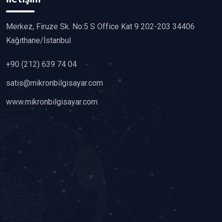
Merkez, Firuze Sk. No:5 S Office Kat 9 202-203 34406
Kağıthane/İstanbul
+90 (212) 639 74 04
satis@mikronbilgisayar.com
www.mikronbilgisayar.com