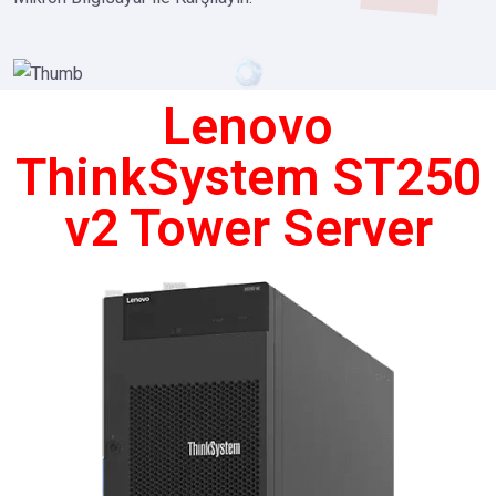
Lenovo
ThinkSystem ST250
v2 Tower Server