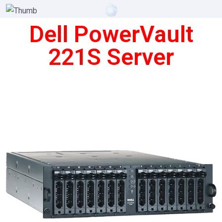
Dell PowerVault
221S Server