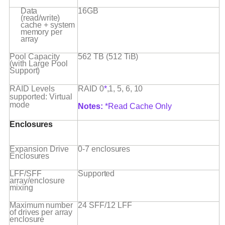
Data
16GB
(read/write)
cache
+
system
memory
per
array
Pool Capacity
562 TB (512
TiB)
(with Large Pool
Support)
RAID Levels
RAID
0
*
,1,
5,
6,
10
supported: Virtual
mode
Notes:
*Read
Cache
Only
Enclosures
Expansion Drive
0-7
enclosures
Enclosures
LFF/SFF
Supported
array/enclosure
mixing
Maximum
number
24 SFF/12
LFF
of
drives
per
array
enclosure