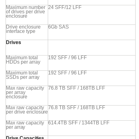
Maximum number
24 SFF/12
LFF
of drives per drive
enclosure
Drive enclosure
6Gb
SAS
interface
type
Drives
Maximum total
192 SFF / 96
LFF
HDDs per
array
Maximum total
192 SFF / 96
LFF
SSDs per
array
Max raw capacity
76.8 TB SFF / 168TB
LFF
per array
enclosure
Max raw capacity
76.8 TB SFF / 168TB
LFF
per drive
enclosure
Max raw capacity
614.4TB SFF / 1344TB
LFF
per
array
Drive
Capacities