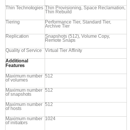
Thin
Technologies
Thin Provisioning, Space Reclamation,
Thin
Rebuild
Tiering
Performance Tier, Standard Tier,
Archive
Tier
Replication
Snapshots (512), Volume Copy,
Remote
Snaps
Quality of
Service
Virtual Tier
Affinity
Additional
Features
Maximum number
512
of
volumes
Maximum number
512
of
snapshots
Maximum number
512
of
hosts
Maximum number
1024
of
initiators