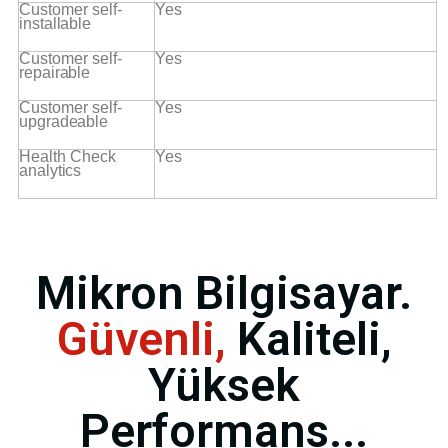
Customer self-
Yes
installable
Customer self-
Yes
repairable
Customer self-
Yes
upgradeable
Health Check
Yes
analytics
Mikron Bilgisayar.
Güvenli,
Kaliteli,
Yüksek
Performans...