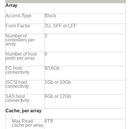
Array
Access
Type
Block
Form
Factor
2U, SFF or
LFF
Number of
2
controllers per
array
Number of host
8
ports per
array
FC host
8/16Gb
connectivity
iSCSI
host
1Gb or
10Gb
connectivity
SAS host
6Gb or
12Gb
connectivity
Cache, per
array
Max Read
8TB
cache per
array